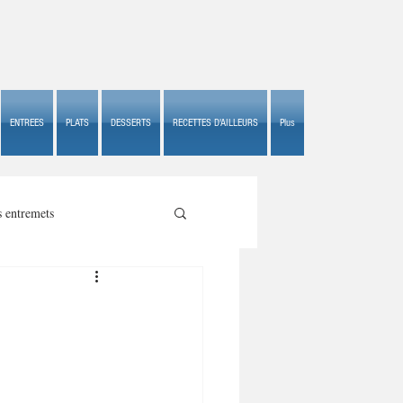
ENTREES
PLATS
DESSERTS
RECETTES D'AILLEURS
Plus
s entremets
s croustillants