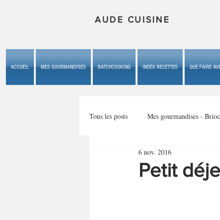
AUDE CUISINE
ACCUEIL
MES GOURMANDISES
BATCHCOOKING
INDEX RECETTES
QUE FAIRE AVE
Tous les posts
Mes gourmandises - Brioc
6 nov. 2016
Mes gourmandises - les gâteaux du b
Petit déj
Mes gourmandises - plaisirs d'enfan