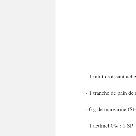
A tartiner
Aux flocons d'avoine
Bouchées apéritives
Bowlcakes
Crêpes, gaufres et pancakes
Desse
- 1 mini-croissant ach
Entrées chaudes
Entrées de fête 
- 1 tranche de pain d
- 6 g de margarine (S
- 1 actimel 0% : 1 SP