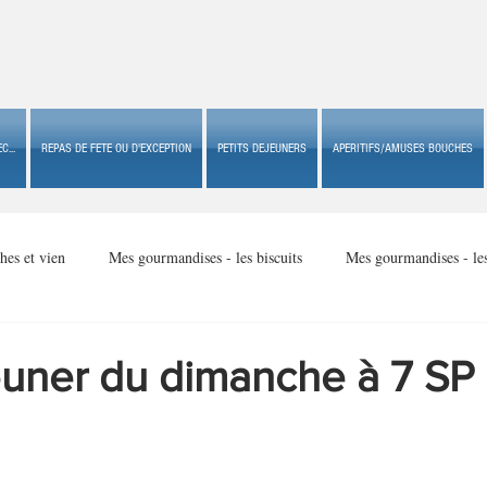
C...
REPAS DE FETE OU D'EXCEPTION
PETITS DEJEUNERS
APERITIFS/AMUSES BOUCHES
hes et vien
Mes gourmandises - les biscuits
Mes gourmandises - le
Mes gourmandises - made in USA
Mes gourmandises - Noël
euner du dimanche à 7 SP
Accompagnements
Apéritifs/amuses bouches de fête ou
Apéritif