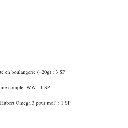
au Fromage
autres petits déjeuners
Biscuits et crackers
bowlcakes salés
Cakes et muffins
Cakes salés
céréales
rts au chocolat
Desserts aux fruits
Dessert de fête ou d'exception
eté en boulangerie (=20g) : 3 SP
ou d'exception
Entrées froides
e mie complet WW : 1 SP
t-Hubert Oméga 3 pour moi) : 1 SP