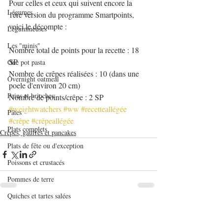
Pour celles et ceux qui suivent encore la 
Légumes
1ère version du programme Smartpoints, 
voici le décompte :
Légumineuses
Les "minis"
Nombre total de points pour la recette : 18 
SP
One pot pasta
Nombre de crêpes réalisées : 10 (dans une 
Overnight oatmeal
poele d'environ 20 cm)
Pains et brioches
Nombre de points/crêpe : 2 SP
#weightwatchers
#ww
#recetteallégée
Pâtes
#crêpe
#crêpeallégée
Plats complets
Crêpes, gaufres et pancakes
Plats de fête ou d'exception
Poissons et crustacés
Pommes de terre
Quiches et tartes salées
Posts récents
Voir tout
Recettes de base en pâtisserie