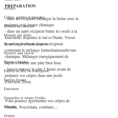
PREPARATION
céréales
Crêpes, gaufres et pancakes
- dans un récipient mélanger la farine avec la 
maïzena et la levure chimique
Desserts au chocolat
- dans un autre récipient battre les oeufs à la 
Desserts aux fruits
fourchette. Rajouter le lait et l'huile. Verser 
le mélange obtenu dans le récipient 
Dessert de fête ou d'exception
contenant le mélange farine/maïzena/levure 
Desserts sans lactose
chimique. Mélanger énergiquement de 
Entrées chaudes
façon à obtenir une pâte bien lisse.
- laisser reposer la pâte 1 heure avant de 
Entrées de fête ou d'exception
préparer vos crêpes dans une poele 
Entrées froides
d'environ 20cm.
Entremets
Gaspachos et soupes froides
Vous pourrez agrémenter vos crêpes de 
Gâteaux
Nutella, Nocciolata, confiture....
Gratins