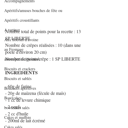
Accompagnements
Apéritifs/amuses bouches de fête ou
Apéritifs croustillants
A tartiner
Nombre total de points pour la recette : 13 
SP LIBERTE
Aux flocons d'avoine
Nombre de crêpes réalisées : 10 (dans une 
au Fromage
poele d'environ 20 cm)
Nombre de points/crêpe : 1 SP LIBERTE
autres petits déjeuners
Biscuits et crackers
INGREDIENTS
Biscuits et sablés
- 60g de farine
Bouchées apéritives
- 20g de maïzena (fécule de maïs)
Bowlcakes
- 1 cc de levure chimique
- 2 oeufs
bowlcakes salés
- 2 cc d'huile 
Cakes et muffins
- 200ml de lait écrémé
Cakes salés