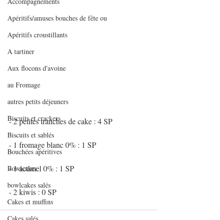
Accompagnements
Apéritifs/amuses bouches de fête ou
Apéritifs croustillants
A tartiner
Aux flocons d'avoine
au Fromage
autres petits déjeuners
Biscuits et crackers
- 2 petites tranches de cake : 4 SP
Biscuits et sablés
- 1 fromage blanc 0% : 1 SP
Bouchées apéritives
- 1 actimel 0% : 1 SP
Bowlcakes
bowlcakes salés
- 2 kiwis : 0 SP
Cakes et muffins
Cakes salés