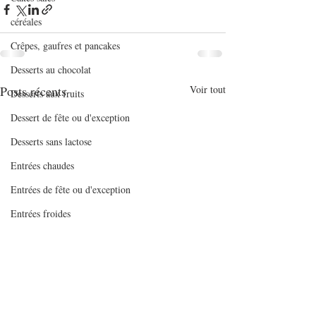
céréales
Crêpes, gaufres et pancakes
Desserts au chocolat
Posts récents
Voir tout
Desserts aux fruits
Dessert de fête ou d'exception
Desserts sans lactose
Entrées chaudes
Entrées de fête ou d'exception
Entrées froides
Entremets
Gaspachos et soupes froides
Gâteaux
Gratins