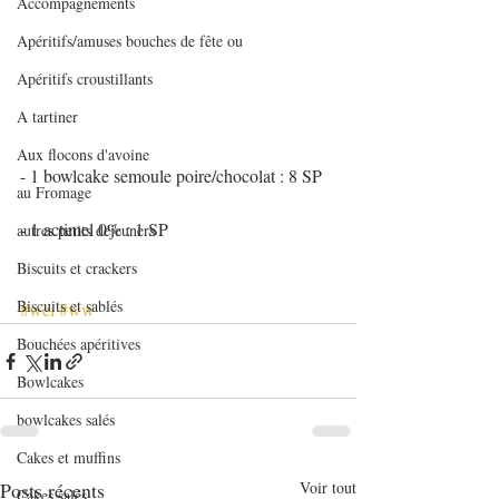
Accompagnements
Apéritifs/amuses bouches de fête ou
Apéritifs croustillants
A tartiner
Aux flocons d'avoine
- 1 bowlcake semoule poire/chocolat : 8 SP
au Fromage
- 1 actimel 0% : 1 SP
autres petits déjeuners
Biscuits et crackers
Biscuits et sablés
#wei
#ww
Bouchées apéritives
Bowlcakes
bowlcakes salés
Cakes et muffins
Posts récents
Voir tout
Cakes salés