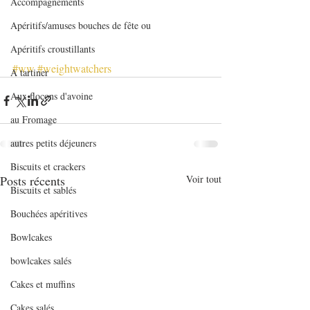
Accompagnements
Apéritifs/amuses bouches de fête ou
Apéritifs croustillants
#ww
#weightwatchers
A tartiner
Aux flocons d'avoine
au Fromage
autres petits déjeuners
Biscuits et crackers
Posts récents
Voir tout
Biscuits et sablés
Bouchées apéritives
Bowlcakes
bowlcakes salés
Cakes et muffins
Cakes salés