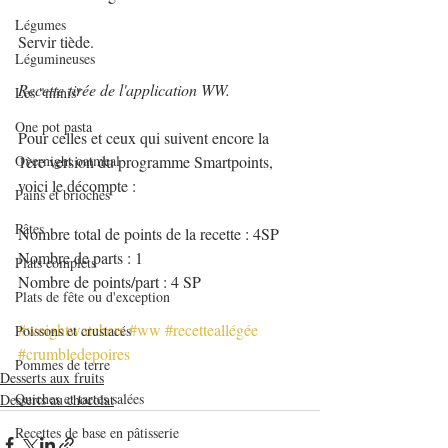
Légumes
Servir tiède.
Légumineuses
Recette tirée de l'application WW.
Les "minis"
One pot pasta
Pour celles et ceux qui suivent encore la 
Overnight oatmeal
1ère version du programme Smartpoints, 
voici le décompte :
Pains et brioches
Pâtes
Nombre total de points de la recette : 4SP
Nombre de parts : 1
Plats complets
Nombre de points/part : 4 SP
Plats de fête ou d'exception
#weightwatchers
#ww
#recetteallégée
Poissons et crustacés
#crumbledepoires
Pommes de terre
Desserts aux fruits
Quiches et tartes salées
Desserts au chocolat
Recettes de base en pâtisserie