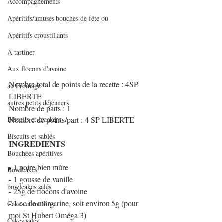
Accompagnements
Apéritifs/amuses bouches de fête ou
Apéritifs croustillants
A tartiner
Aux flocons d'avoine
Nombre total de points de la recette : 4SP 
au Fromage
LIBERTE
autres petits déjeuners
Nombre de parts : 1
Biscuits et crackers
Nombre de points/part : 4 SP LIBERTE
Biscuits et sablés
INGREDIENTS
Bouchées apéritives
- 1 poire bien mûre
Bowlcakes
- 1 gousse de vanille
bowlcakes salés
- 25g de flocons d'avoine
- 1 cc de margarine, soit environ 5g (pour 
Cakes et muffins
moi St Hubert Oméga 3)
Cakes salés