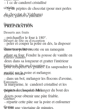
- 1 cc de canderel cristallisé
céréales
- 5g de pépites de chocolat (pour moi perles 
de chocolat de Valrhona)
Crêpes, gaufres et pancakes
Desserts au chocolat
PREPARATION
Desserts aux fruits
- préchauffer le four à 180°.
Dessert de fête ou d'exception
- peler et couper la poire en dés, la disposer 
Desserts sans lactose
dans une petite cocotte ou un ramequin 
allant au four. Fendre la gousse de vanille en 
Entrées chaudes
deux dans sa longueur et gratter l'intérieur 
Entrées de fête ou d'exception
pour récupérer les graines. En saupoudrer la 
moitié sur la poire et mélanger.
Entrées froides
- dans un bol, mélanger les flocons d'avoine, 
Entremets
la margarine, le  canderel cristallisé et les 
pépites de chocolat. Mélanger du bout des 
Gaspachos et soupes froides
doigts pour obtenir une pâte friable.
Gâteaux
- répartir cette pâte sur la poire et enfourner 
Gratins
le tout une vingtaine de minutes.