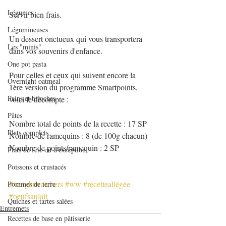
Légumes
Servir bien frais.
Légumineuses
Un dessert onctueux qui vous transportera 
Les "minis"
dans vos souvenirs d'enfance.
One pot pasta
Pour celles et ceux qui suivent encore la 
Overnight oatmeal
1ère version du programme Smartpoints, 
Pains et brioches
voici le décompte :
Pâtes
Nombre total de points de la recette : 17 SP
Plats complets
Nombre de ramequins : 8 (de 100g chacun)
Nombre de points/ramequin : 2 SP
Plats de fête ou d'exception
Poissons et crustacés
#weightwatchers
#ww
#recetteallégée
Pommes de terre
#oeufsaulait
Quiches et tartes salées
Entremets
Recettes de base en pâtisserie