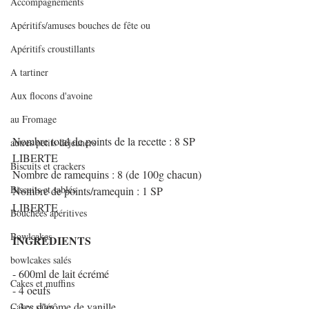
Accompagnements
Apéritifs/amuses bouches de fête ou
Apéritifs croustillants
A tartiner
Aux flocons d'avoine
au Fromage
Nombre total de points de la recette : 8 SP 
autres petits déjeuners
LIBERTE
Biscuits et crackers
Nombre de ramequins : 8 (de 100g chacun)
Biscuits et sablés
Nombre de points/ramequin : 1 SP 
LIBERTE
Bouchées apéritives
Bowlcakes
INGREDIENTS
bowlcakes salés
- 600ml de lait écrémé
Cakes et muffins
- 4 oeufs
- 3cc d'arôme de vanille
Cakes salés