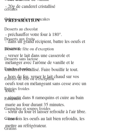
- 20g de canderel cristallisé
céréales
Crêpes, gaufres et pancakes
PREPARATION
Desserts au chocolat
- préchauffer votre four à 180°.
Desserts aux fruits
- dans un grand récipient, battre les oeufs et 
réserver.
Dessert de fête ou d'exception
- verser le lait dans une casserole et 
Desserts sans lactose
mélanger avec l'arôme de vanille et le 
Entrées chaudes
canderel cristallisé. Faire bouillir le tout.
- hors du feu, verser le lait chaud sur vos 
Entrées de fête ou d'exception
oeufs tout en mélangeant sans cesse avec un 
Entrées froides
fouet.
- répartir dans 8 ramequins et cuire au bain 
Entremets
marie au four durant 35 minutes.
Gaspachos et soupes froides
- sortir du four et laisser refroidir à l'air libre.
- une fois les oeufs au lait bien refroidis, les 
Gâteaux
mettre au réfrigérateur.
Gratins