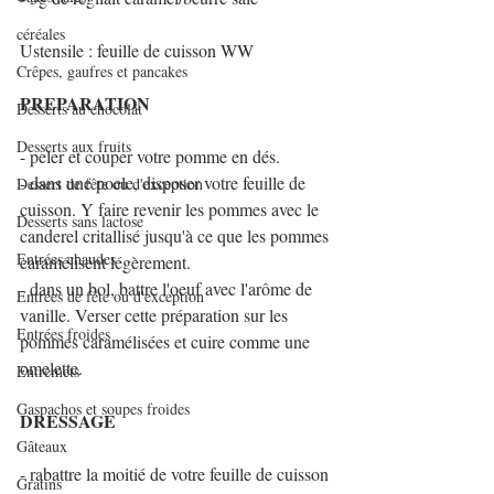
céréales
Ustensile : feuille de cuisson WW
Crêpes, gaufres et pancakes
PREPARATION
Desserts au chocolat
Desserts aux fruits
- peler et couper votre pomme en dés.
- dans une poele, disposer votre feuille de 
Dessert de fête ou d'exception
cuisson. Y faire revenir les pommes avec le 
Desserts sans lactose
canderel critallisé jusqu'à ce que les pommes 
Entrées chaudes
caramélisent légèrement.
- dans un bol, battre l'oeuf avec l'arôme de 
Entrées de fête ou d'exception
vanille. Verser cette préparation sur les 
Entrées froides
pommes caramélisées et cuire comme une 
omelette.
Entremets
Gaspachos et soupes froides
DRESSAGE
Gâteaux
- rabattre la moitié de votre feuille de cuisson 
Gratins