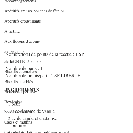
Accompagnements
Apéritifs/amuses bouches de fête ou
Apéritifs croustillants
A tartiner
Aux flocons d'avoine
au Fromage
Nombre total de points de la recette : 1 SP 
LIBERTE
autres petits déjeuners
Nombre de parts : 1
Biscuits et crackers
Nombre de points/part : 1 SP LIBERTE
Biscuits et sablés
INGREDIENTS
Bouchées apéritives
Bowlcakes
- 1 oeuf
- 1/2 cc d'arôme de vanille
bowlcakes salés
- 2 cc de canderel cristallisé
Cakes et muffins
- 1 pomme
Cakes salés
- 5g de régilait caramel/beurre salé