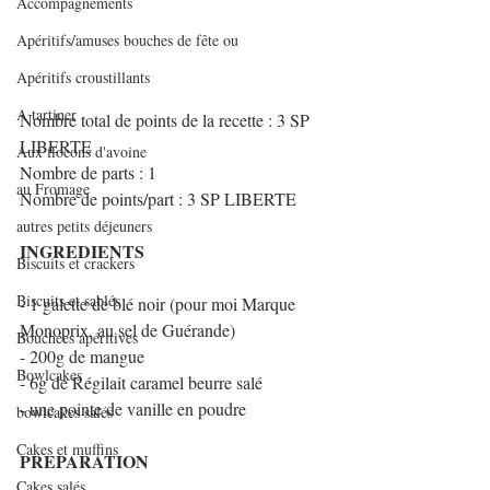
Accompagnements
Apéritifs/amuses bouches de fête ou
Apéritifs croustillants
A tartiner
Nombre total de points de la recette : 3 SP 
LIBERTE
Aux flocons d'avoine
Nombre de parts : 1
au Fromage
Nombre de points/part : 3 SP LIBERTE
autres petits déjeuners
INGREDIENTS
Biscuits et crackers
Biscuits et sablés
- 1 galette de blé noir (pour moi Marque 
Monoprix, au sel de Guérande)
Bouchées apéritives
- 200g de mangue
Bowlcakes
- 6g de Régilait caramel beurre salé
- une pointe de vanille en poudre
bowlcakes salés
Cakes et muffins
PREPARATION
Cakes salés