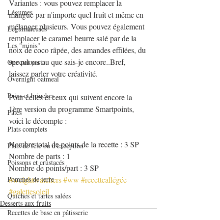
Variantes : vous pouvez remplacer la 
Légumes
mangue par n'importe quel fruit et même en 
mélanger plusieurs. Vous pouvez également 
Légumineuses
remplacer le caramel beurre salé par de la 
Les "minis"
noix de coco râpée, des amandes effilées, du 
speculoos ou que sais-je encore..Bref, 
One pot pasta
laissez parler votre créativité.
Overnight oatmeal
Pains et brioches
Pour celles et ceux qui suivent encore la 
1ère version du programme Smartpoints, 
Pâtes
voici le décompte :
Plats complets
Nombre total de points de la recette : 3 SP
Plats de fête ou d'exception
Nombre de parts : 1
Poissons et crustacés
Nombre de points/part : 3 SP
Pommes de terre
#weightwatchers
#ww
#recetteallégée
#galettesoleil
Quiches et tartes salées
Desserts aux fruits
Recettes de base en pâtisserie