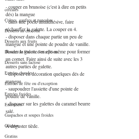
- couper en brunoise (c'est à dire en petits 
céréales
dés) la mangue
Crêpes, gaufres et pancakes
- dans une poele antiadhésive, faire 
réchauffer la galette. La couper en 4.
Desserts au chocolat
- disposer dans chaque partie un peu de 
Desserts aux fruits
mangue et une pointe de poudre de vanille. 
Rouler la galette sur elle-même pour former 
Dessert de fête ou d'exception
un cornet. Faire ainsi de suite avec les 3 
Desserts sans lactose
autres parties de galette.
Entrées chaudes
- disposer en décoration quelques dés de 
mangue.
Entrées de fête ou d'exception
- saupoudrer l'assiette d'une pointe de 
Entrées froides
poudre de vanille.
- disposer sur les galettes du caramel beurre 
Entremets
salé.
Gaspachos et soupes froides
Gâteaux
A déguster tiède.
Gratins