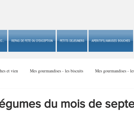
C...
REPAS DE FETE OU D'EXCEPTION
PETITS DEJEUNERS
APERITIFS/AMUSES BOUCHES
hes et vien
Mes gourmandises - les biscuits
Mes gourmandises - le
Mes gourmandises - made in USA
Mes gourmandises - Noël
t légumes du mois de sep
Accompagnements
Apéritifs/amuses bouches de fête ou
Apéritif