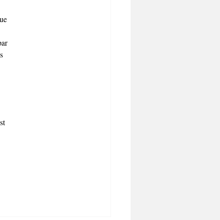
ue 
ar 
s 
st 