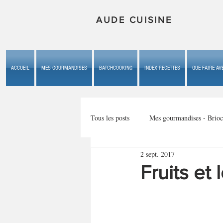
AUDE CUISINE
ACCUEIL
MES GOURMANDISES
BATCHCOOKING
INDEX RECETTES
QUE FAIRE AVE
Tous les posts
Mes gourmandises - Brioc
2 sept. 2017
Mes gourmandises - les gâteaux du b
Fruits e
Mes gourmandises - plaisirs d'enfan