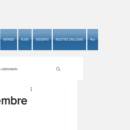
ENTREES
PLATS
DESSERTS
RECETTES D'AILLEURS
Plus
s entremets
tembre
s croustillants