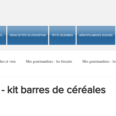
C...
REPAS DE FETE OU D'EXCEPTION
PETITS DEJEUNERS
APERITIFS/AMUSES BOUCHES
hes et vien
Mes gourmandises - les biscuits
Mes gourmandises - le
Mes gourmandises - made in USA
Mes gourmandises - Noël
 kit barres de céréales
Accompagnements
Apéritifs/amuses bouches de fête ou
Apéritif