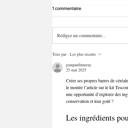
1 commentaire
Rédigez un commentaire...
Le "batch cooking" : votre allié
Trier par :
Les plus récents
minceur
jeanpaulluneray
25 mai 2025
Créer ses propres barres de céréal
le montre l’article sur le kit Tesc
une opportunité d’explorer des ing
conservation et leur goût ?
Les ingrédients pou