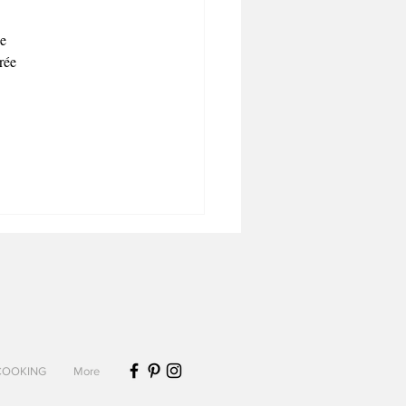
e 
rée 
COOKING
More