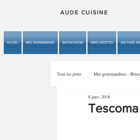
AUDE CUISINE
ACCUEIL
MES GOURMANDISES
BATCHCOOKING
INDEX RECETTES
QUE FAIRE AVE
Tous les posts
Mes gourmandises - Brioc
8 janv. 2018
Mes gourmandises - les gâteaux du b
Tescoma -
Mes gourmandises - plaisirs d'enfan