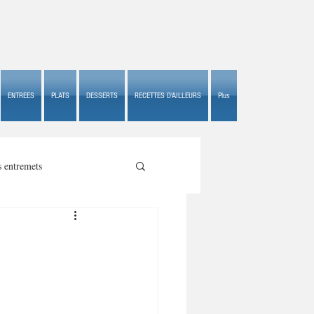
ENTREES
PLATS
DESSERTS
RECETTES D'AILLEURS
Plus
s entremets
s croustillants