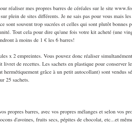
our réaliser mes propres barres de céréales sur le site www.for
sur plein de sites différents. Je ne sais pas pour vous mais les
e sont souvent trop sucrées et celles qui sont plutôt bonnes p
unité. Tout cela pour dire qu'une fois votre kit acheté (une vin
endront à moins de 1 € les 6 barres!
les x 2 empreintes. Vous pouvez donc réaliser simultanément
it livret de recettes. Les sachets en plastique pour conserver le
ent hermétiquement grâce à un petit autocollant) sont vendus s
ur 25 sachets.
vos propres barres, avec vos propres mélanges et selon vos pro
ocons d'avoines, fruits secs, pépites de chocolat, etc...et mêm