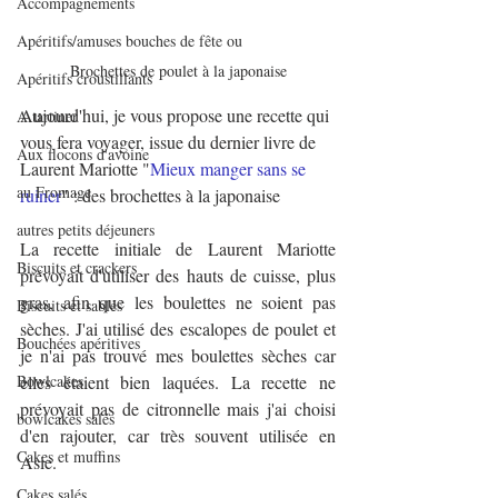
Accompagnements
Apéritifs/amuses bouches de fête ou
Brochettes de poulet à la japonaise
Apéritifs croustillants
Aujourd'hui, je vous propose une recette qui 
A tartiner
vous fera voyager, issue du dernier livre de 
Aux flocons d'avoine
Laurent Mariotte "
Mieux manger sans se 
au Fromage
ruiner
" : des brochettes à la japonaise
autres petits déjeuners
La recette initiale de Laurent Mariotte 
Biscuits et crackers
prévoyait d'utiliser des hauts de cuisse, plus 
gras, afin que les boulettes ne soient pas 
Biscuits et sablés
sèches. J'ai utilisé des escalopes de poulet et 
Bouchées apéritives
je n'ai pas trouvé mes boulettes sèches car 
Bowlcakes
elles étaient bien laquées. La recette ne 
prévoyait pas de citronnelle mais j'ai choisi 
bowlcakes salés
d'en rajouter, car très souvent utilisée en 
Cakes et muffins
Asie.
Cakes salés