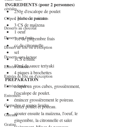
INGREDIENTS (pour 2 personnes)
céréales
250g d'escalope de poulet
1 blanc de poireau
Crêpes, gaufres et pancakes
3 CS de maïzena
Desserts au chocolat
1 oeuf
Desserts aux fruits
1cc de gingembre frais
cc de citronnelle
Dessert de fête ou d'exception
sel 
Desserts sans lactose
1CS d'huile
80ml de sauce teriyaki
Entrées chaudes
4 piques à brochettes
Entrées de fête ou d'exception
PREPARATION
Entrées froides
couper en gros cubes, grossièrement, 
l'escalope de poulet.
Entremets
émincer grossièrement le poireau.
Gaspachos et soupes froides
mixer poulet et poireau.
ajouter ensuite la maïzena, l'oeuf, le 
Gâteaux
gingembre, la citronnelle et saler 
Gratins
légèrement. Mixer de nouveau.