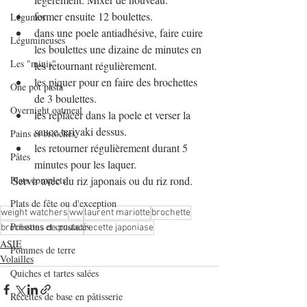
former ensuite 12 boulettes.
Légumes
dans une poele antiadhésive, faire cuire 
Légumineuses
les boulettes une dizaine de minutes en 
Les "minis"
les retournant régulièrement.
les piquer pour en faire des brochettes 
One pot pasta
de 3 boulettes.
Overnight oatmeal
les replacer dans la poele et verser la 
sauce teriyaki dessus.
Pains et brioches
les retourner régulièrement durant 5 
Pâtes
minutes pour les laquer.
Plats complets
Servir avec du riz japonais ou du riz rond.
Plats de fête ou d'exception
weight watchers
ww
laurent mariotte
brochette
Poissons et crustacés
brochettes de poulet
recette japoniase
ASIE
Pommes de terre
Volailles
Quiches et tartes salées
Recettes de base en pâtisserie