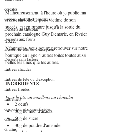
céréales
Malheureusement, à l'heure où je publie ma 
Crêpes, gaufres et pancakes
recette, la toile de pois, victime de son 
succès, est en rupture jusqu'à la sortie du 
Desserts au chocolat
prochain catalogue Guy Demarle, en février 
Desserts aux fruits
2022. 
Néanmoins, vous pourrez retrouver sur notre 
Dessert de fête ou d'exception
boutique en ligne 4 autres toiles toutes aussi 
Desserts sans lactose
belles les unes que les autres.
Entrées chaudes
Entrées de fête ou d'exception
INGREDIENTS
Entrées froides
Pour le biscuit moelleux au chocolat
Entremets
2 oeufs
Gaspachos et soupes froides
30g de miel d'acacia
50g de sucre
Gâteaux
30g de poudre d'amande
Gratins