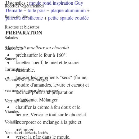
Ustensiles : 
moule rond inspiration Guy 
Recettes végétariennes
Demarle
 +
toile pois
+ 
plaque aluminium
+ 
Repas de fête
pinceau en silicone
+
petite spatule coudée
Risottos et blésottos
PREPARATION
Salades
Du biscuit moelleux au chocolat 
Sandwichs
préchauffer le four à 160°.
Sauces
fouetter l'oeuf, le miel et le sucre 
Tartinables
ensemble.
tamiser les ingrédients "secs" (farine, 
Veloutés/Soupes/Potages
poudre d'amandes, levure et cacao) et 
verrines et mignardises sucrées
les incorporer à la préparation 
précédente. Mélanger.
Verrines salées
chauffer la crème à feu doux et le 
Viandes
beurre. Verser le tout sur le chocolat. 
Incorporer ce mélange à la pâte et 
Volailles
mélanger.
Yaourts et desserts lactés
verser la pâte dans le moule.