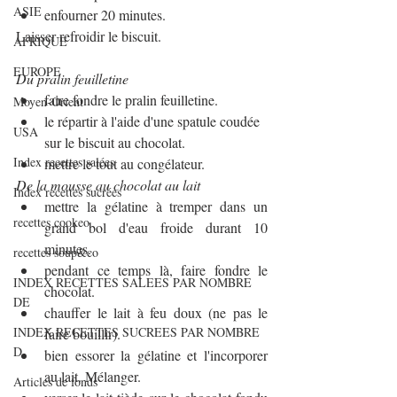
ASIE
enfourner 20 minutes.
Laisser refroidir le biscuit.
AFRIQUE
EUROPE
Du pralin feuilletine
faire fondre le pralin feuilletine. 
Moyen-Orient
le répartir à l'aide d'une spatule coudée 
USA
sur le biscuit au chocolat.
Index recettes salées
mettre le tout au congélateur.
De la mousse au chocolat au lait
Index recettes sucrées
mettre la gélatine à tremper dans un 
recettes cookeo
grand bol d'eau froide durant 10 
minutes.
recettes soup&co
pendant ce temps là, faire fondre le 
INDEX RECETTES SALEES PAR NOMBRE
chocolat.
DE
chauffer le lait à feu doux (ne pas le 
INDEX RECETTES SUCREES PAR NOMBRE
faire bouillir).
D
bien essorer la gélatine et l'incorporer 
au lait. Mélanger.
Articles de fonds