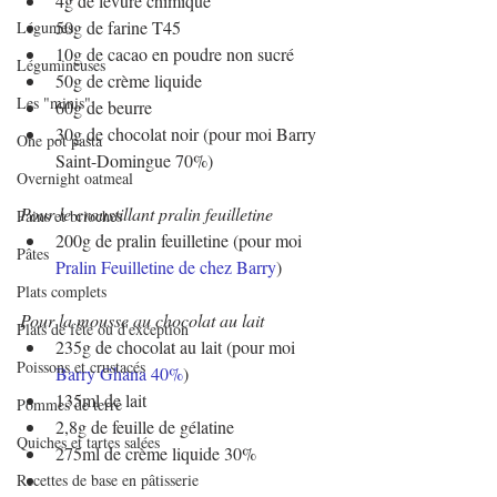
4g de levure chimique
50g de farine T45
Légumes
10g de cacao en poudre non sucré
Légumineuses
50g de crème liquide
Les "minis"
60g de beurre
30g de chocolat noir (pour moi Barry 
One pot pasta
Saint-Domingue 70%)
Overnight oatmeal
Pour le croustillant pralin feuilletine
Pains et brioches
200g de pralin feuilletine (pour moi 
Pâtes
Pralin Feuilletine de chez Barry
)
Plats complets
Pour la mousse au chocolat au lait
Plats de fête ou d'exception
235g de chocolat au lait (pour moi 
Poissons et crustacés
Barry Ghana 40%
)
135ml de lait
Pommes de terre
2,8g de feuille de gélatine
Quiches et tartes salées
275ml de crème liquide 30%
Recettes de base en pâtisserie