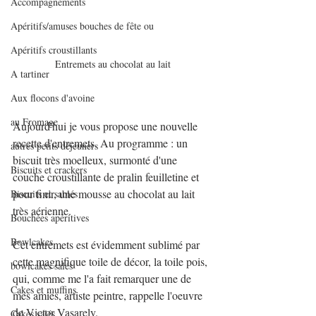
Accompagnements
Apéritifs/amuses bouches de fête ou
Apéritifs croustillants
Entremets au chocolat au lait
A tartiner
Aux flocons d'avoine
au Fromage
Aujourd'hui je vous propose une nouvelle 
recette d'entremets. Au programme : un 
autres petits déjeuners
biscuit très moelleux, surmonté d'une 
Biscuits et crackers
couche croustillante de pralin feuilletine et 
pour finir, une mousse au chocolat au lait 
Biscuits et sablés
très aérienne.
Bouchées apéritives
Bowlcakes
Cet entremets est évidemment sublimé par 
cette magnifique toile de décor, la toile pois, 
bowlcakes salés
qui, comme me l'a fait remarquer une de 
Cakes et muffins
mes amies, artiste peintre, rappelle l'oeuvre 
de Victor Vasarely.
Cakes salés