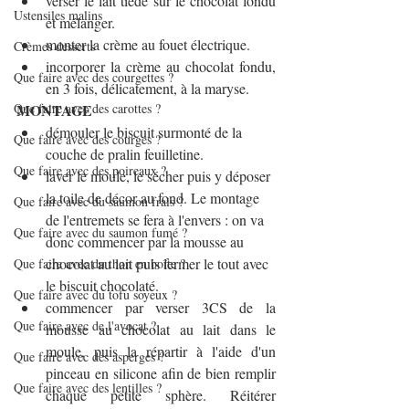
verser le lait tiède sur le chocolat fondu 
Ustensiles malins
et mélanger.
monter la crème au fouet électrique.
Crèmes desserts
incorporer la crème au chocolat fondu, 
Que faire avec des courgettes ?
en 3 fois, délicatement, à la maryse.
MONTAGE
Que faire avec des carottes ?
démouler le biscuit surmonté de la 
Que faire avec des courges ?
couche de pralin feuilletine.
Que faire avec des poireaux ?
laver le moule, le sécher puis y déposer 
la toile de décor au fond. Le montage 
Que faire avec du saumon frais ?
de l'entremets se fera à l'envers : on va 
Que faire avec du saumon fumé ?
donc commencer par la mousse au 
chocolat au lait puis fermer le tout avec 
Que faire avec du thon en boîte ?
le biscuit chocolaté.
Que faire avec du tofu soyeux ?
commencer par verser 3CS de la 
Que faire avec de l'avocat ?
mousse au chocolat au lait dans le 
moule, puis la répartir à l'aide d'un 
Que faire avec des asperges ?
pinceau en silicone afin de bien remplir 
Que faire avec des lentilles ?
chaque petite sphère. Réitérer 