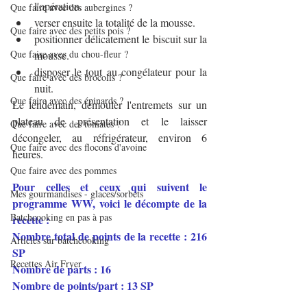
l'opération.
Que faire avec des aubergines ?
verser ensuite la totalité de la mousse.
Que faire avec des petits pois ?
positionner délicatement le biscuit sur la 
Que faire avec du chou-fleur ?
mousse.
disposer le tout au congélateur pour la 
Que faire avec des brocolis ?
nuit.
Que faire avec des épinards ?
Le lendemain, démouler l'entremets sur un 
plateau de présentation et le laisser 
Que faire avec des tomates ?
décongeler, au réfrigérateur, environ 6 
Que faire avec des flocons d'avoine
heures.
Que faire avec des pommes
Pour celles et ceux qui suivent le 
Mes gourmandises - glaces/sorbets
programme WW, voici le décompte de la 
Batchcooking en pas à pas
recette :
Nombre total de points de la recette : 216 
Articles sur batchcooking
SP
Recettes Air Fryer
Nombre de parts : 16 
Nombre de points/part : 13 SP