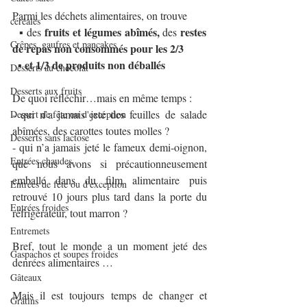
Parmi les déchets alimentaires, on trouve
céréales
 fruits et légumes abîmés, 
 restes 
▪ des
des
Crêpes, gaufres et pancakes
de repas non consommés pour les 2/3
 et 1/3 de produits non déballés
  ▪
Desserts au chocolat
Desserts aux fruits
De quoi réfléchir…mais en même temps :
- qui n’a jamais jeté des feuilles de salade 
Dessert de fête ou d'exception
abîmées, des carottes toutes molles ?
Desserts sans lactose
- qui n’a jamais jeté le fameux demi-oignon, 
Entrées chaudes
que nous avons si précautionneusement 
emballé dans du film alimentaire puis 
Entrées de fête ou d'exception
retrouvé 10 jours plus tard dans la porte du 
Entrées froides
réfrigérateur, tout marron ?
Entremets
Bref, tout le monde a un moment jeté des 
Gaspachos et soupes froides
denrées alimentaires …
Gâteaux
Mais il est toujours temps de changer et 
Gratins