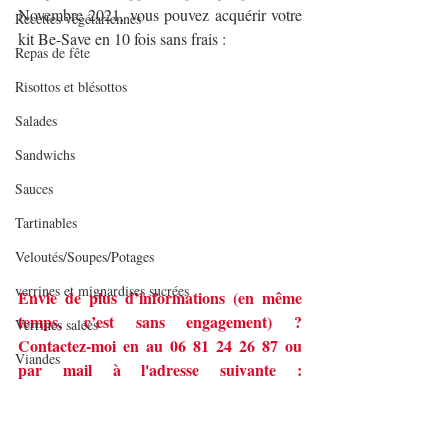
Novembre 2021, vous pouvez acquérir votre 
Recettes végétariennes
kit Be-Save en 10 fois sans frais :
Repas de fête
Risottos et blésottos
Salades
Sandwichs
Sauces
Tartinables
Veloutés/Soupes/Potages
verrines et mignardises sucrées
Envie de plus d’informations (en même 
temps, c’est sans engagement) ? 
Verrines salées
Contactez-moi en au 06 81 24 26 87 ou 
Viandes
par mail à l'adresse suivante : 
aude.demarle@gmail.com. 
Volailles
guy demarle
be-save
anti gaspi
gaspillage alimentaire
Yaourts et desserts lactés