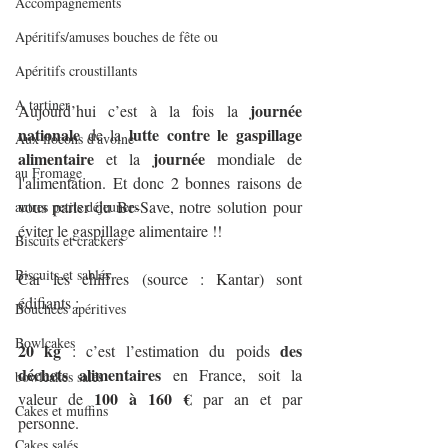
Accompagnements
Apéritifs/amuses bouches de fête ou
Apéritifs croustillants
A tartiner
journée 
Aujourd’hui c’est à la fois la 
nationale
lutte contre le gaspillage 
 de la 
Aux flocons d'avoine
alimentaire
journée 
 et la 
mondiale de 
au Fromage
l'alimentation. Et donc 2 bonnes raisons de 
vous parler du Be-Save, notre solution pour 
autres petits déjeuners
éviter le gaspillage alimentaire !!
Biscuits et crackers
Biscuits et sablés
Car les chiffres (source : Kantar) sont 
édifiants :
Bouchées apéritives
Bowlcakes
20 kg 
des 
: c’est l’estimation du poids 
déchets alimentaires
 en France, soit la 
bowlcakes salés
100 à 160 €
valeur de 
 par an et par 
Cakes et muffins
personne.
Cakes salés