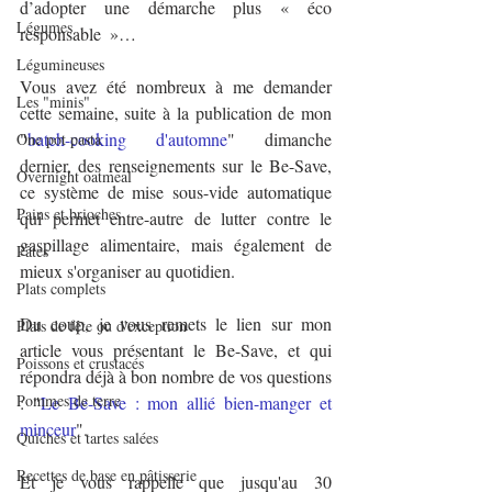
d’adopter une démarche plus « éco 
Légumes
responsable  »…
Légumineuses
Vous avez été nombreux à me demander 
Les "minis"
cette semaine, suite à la publication de mon 
"
batch-cooking d'automne
" dimanche 
One pot pasta
dernier, des renseignements sur le Be-Save, 
Overnight oatmeal
ce système de mise sous-vide automatique 
Pains et brioches
qui permet entre-autre de lutter contre le 
gaspillage alimentaire, mais également de 
Pâtes
mieux s'organiser au quotidien.
Plats complets
Du coup, je vous remets le lien sur mon 
Plats de fête ou d'exception
article vous présentant le Be-Save, et qui 
Poissons et crustacés
répondra déjà à bon nombre de vos questions 
Pommes de terre
: "
Le Be-Save : mon allié bien-manger et 
minceur
".
Quiches et tartes salées
Recettes de base en pâtisserie
Et je vous rappelle que jusqu'au 30 