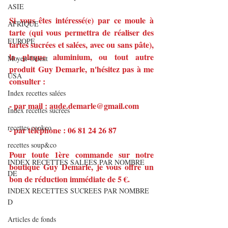
ASIE
Si vous êtes intéressé(e) par ce moule à 
AFRIQUE
tarte (qui vous permettra de réaliser des 
EUROPE
tartes sucrées et salées, avec ou sans pâte), 
la plaque aluminium, ou tout autre 
Moyen-Orient
produit Guy Demarle, n'hésitez pas à me 
USA
consulter :
Index recettes salées
- par mail : aude.demarle@gmail.com
Index recettes sucrées
recettes cookeo
- par téléphone : 06 81 24 26 87
recettes soup&co
Pour toute 1ère commande sur notre 
INDEX RECETTES SALEES PAR NOMBRE
boutique Guy Demarle, je vous offre un 
DE
bon de réduction immédiate de 5 €.
INDEX RECETTES SUCREES PAR NOMBRE
D
Articles de fonds