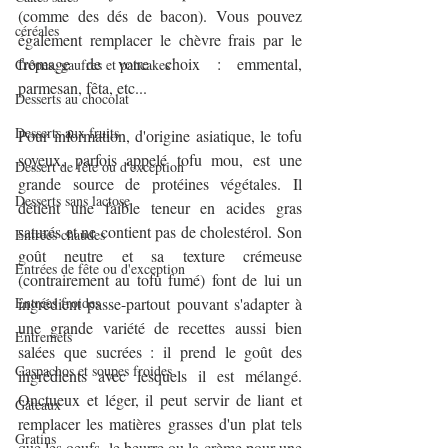
(comme des dés de bacon). Vous pouvez 
céréales
également remplacer le chèvre frais par le 
fromage de votre choix : emmental, 
Crêpes, gaufres et pancakes
parmesan, fêta, etc...
Desserts au chocolat
Desserts aux fruits
Pour information, d'origine asiatique, le tofu 
soyeux, parfois appelé tofu mou, est une 
Dessert de fête ou d'exception
grande source de protéines végétales. Il 
Desserts sans lactose
détient une faible teneur en acides gras 
saturés et ne contient pas de cholestérol. Son 
Entrées chaudes
goût neutre et sa texture crémeuse 
Entrées de fête ou d'exception
(contrairement au tofu fumé) font de lui un 
Entrées froides
ingrédient passe-partout pouvant s'adapter à 
une grande variété de recettes aussi bien 
Entremets
salées que sucrées : il prend le goût des 
Gaspachos et soupes froides
ingrédients avec lesquels il est mélangé.  
Onctueux et léger, il peut servir de liant et 
Gâteaux
remplacer les matières grasses d'un plat tels 
Gratins
que les oeufs, le beurre ou la crème pour une 