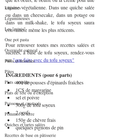
cuisine végétalienne. Dans une quiche salée 
Légumes
ou dans un cheesecake, dans un potage ou 
Légumineuses
dans un milk-shake, le tofu soyeux saura 
Les "minis"
convaincre même les plus réticents.
One pot pasta
Pour retrouver toutes mes recettes salées et 
Overnight oatmeal
sucrées, à base de tofu soyeux, rendez-vous 
sur 
"que faire avec du tofu soyeux"
Pains et brioches
Pâtes
INGREDIENTS (pour 6 parts)
Plats complets
400 de pousses d'épinards fraîches
1CS de margarine
Plats de fête ou d'exception
sel et poivre
Poissons et crustacés
300g de tofu soyeux
2 oeufs
Pommes de terre
150g de chèvre frais
Quiches et tartes salées
quelques pignons de pin
Recettes de base en pâtisserie