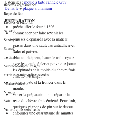
Ustensiles : 
moule à tarte cannelé Guy 
Recettes végétariennes
Demarle
 + 
plaque aluminium
Repas de fête
PREPARATION
Risottos et blésottos
préchauffer le four à 180°.
Salades
commencer par faire revenir les 
pousses d'épinards avec la matière 
Sandwichs
grasse dans une sauteuse antiadhésive. 
Sauces
Saler et poivrer.
Tartinables
dans un récipient, battre le tofu soyeux 
avec les oeufs. Saler et poivrer. Ajouter 
Veloutés/Soupes/Potages
les épinards et la moitié du chèvre frais 
verrines et mignardises sucrées
émietté. Mélanger.
étaler la pâte et la froncer dans le 
Verrines salées
moule.
Viandes
verser la préparation puis répartir le 
reste du chèvre frais émietté. Pour finir, 
Volailles
quelques pignons de pin sur le dessus.
Yaourts et desserts lactés
enfourner une quarantaine de minutes.