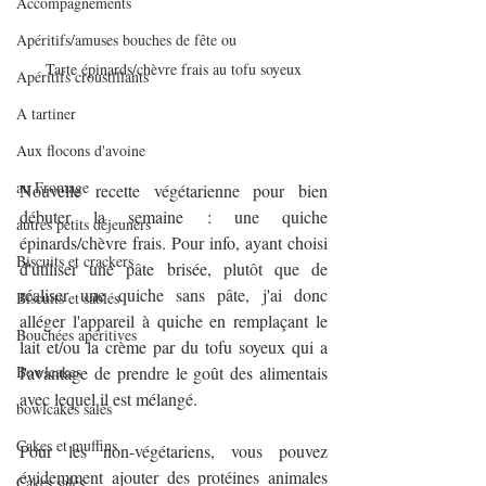
Accompagnements
Apéritifs/amuses bouches de fête ou
Tarte épinards/chèvre frais au tofu soyeux
Apéritifs croustillants
A tartiner
Aux flocons d'avoine
au Fromage
Nouvelle recette végétarienne pour bien 
débuter la semaine : une quiche 
autres petits déjeuners
épinards/chèvre frais. Pour info, ayant choisi 
Biscuits et crackers
d'utiliser une pâte brisée, plutôt que de 
réaliser une quiche sans pâte, j'ai donc 
Biscuits et sablés
alléger l'appareil à quiche en remplaçant le 
Bouchées apéritives
lait et/ou la crème par du tofu soyeux qui a 
Bowlcakes
l'avantage de prendre le goût des alimentais 
avec lequel il est mélangé.
bowlcakes salés
Cakes et muffins
Pour les non-végétariens, vous pouvez 
évidemment ajouter des protéines animales 
Cakes salés