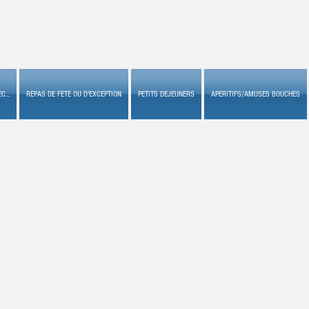
C...
REPAS DE FETE OU D'EXCEPTION
PETITS DEJEUNERS
APERITIFS/AMUSES BOUCHES