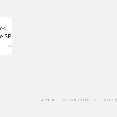
ées
de SP
ACCUEIL
MES GOURMANDISES
BATCH