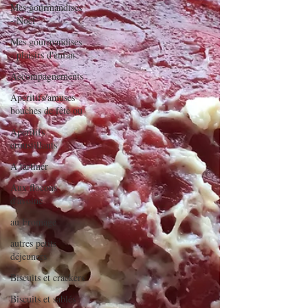
Mes gourmandises
- Noël
Mes gourmandises
- plaisirs d'enfan
Accompagnements
Apéritifs/amuses
bouches de fête ou
Apéritifs
croustillants
A tartiner
Aux flocons
d'avoine
au Fromage
autres petits
déjeuners
Biscuits et crackers
Biscuits et sablés