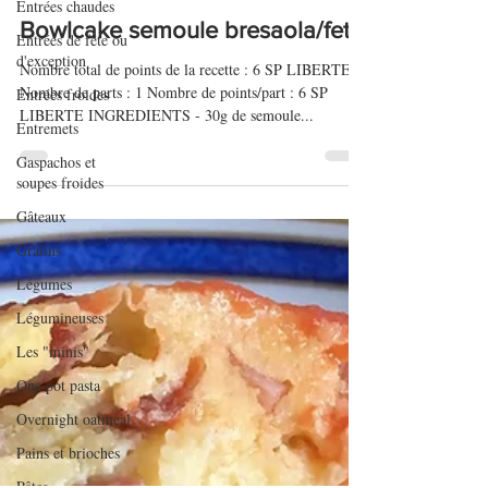
Entrées chaudes
10 août 2017
Entrées de fête ou
Bowlcake semoule bresaola/feta
d'exception
Entrées froides
Nombre total de points de la recette : 6 SP LIBERTE
Nombre de parts : 1 Nombre de points/part : 6 SP
Entremets
LIBERTE INGREDIENTS - 30g de semoule...
Gaspachos et
soupes froides
Gâteaux
Gratins
Légumes
Légumineuses
Les "minis"
One pot pasta
Overnight oatmeal
Pains et brioches
Pâtes