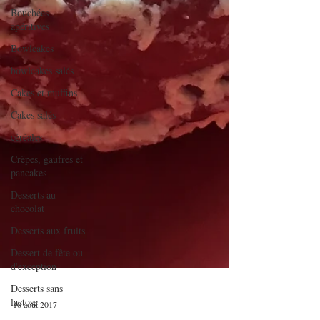
Bouchées
apéritives
Bowlcakes
bowlcakes salés
Cakes et muffins
Cakes salés
céréales
Crêpes, gaufres et
pancakes
Desserts au
chocolat
Desserts aux fruits
Dessert de fête ou
d'exception
Desserts sans
lactose