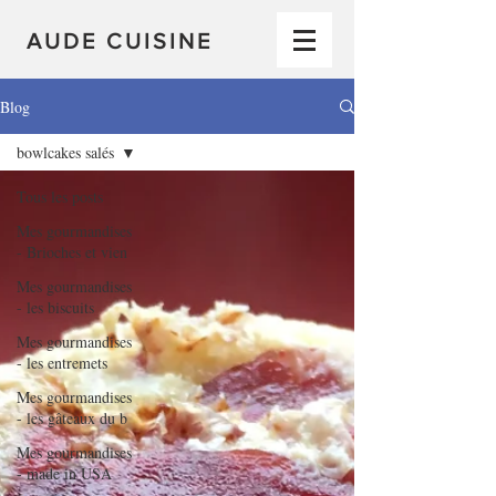
AUDE CUISINE
Blog
bowlcakes salés
Tous les posts
Mes gourmandises
- Brioches et vien
Mes gourmandises
- les biscuits
Mes gourmandises
- les entremets
Mes gourmandises
- les gâteaux du b
Mes gourmandises
- made in USA