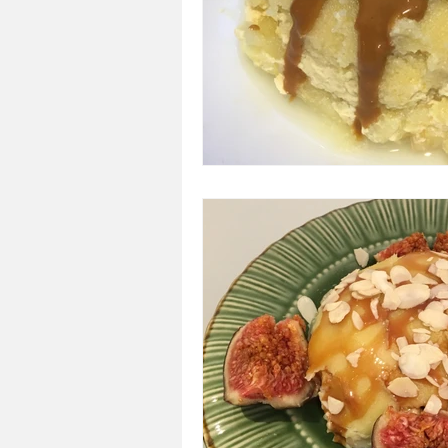
A tartiner
Aux flocons d'avoine
Bouchées apéritives
Bowlcakes
Crêpes, gaufres et pancakes
Desse
Entrées chaudes
Entrées de fête 