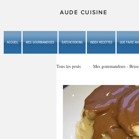
AUDE CUISINE
ACCUEIL
MES GOURMANDISES
BATCHCOOKING
INDEX RECETTES
QUE FAIRE AVE
Tous les posts
Mes gourmandises - Brioc
Mes gourmandises - les gâteaux du b
Mes gourmandises - plaisirs d'enfan