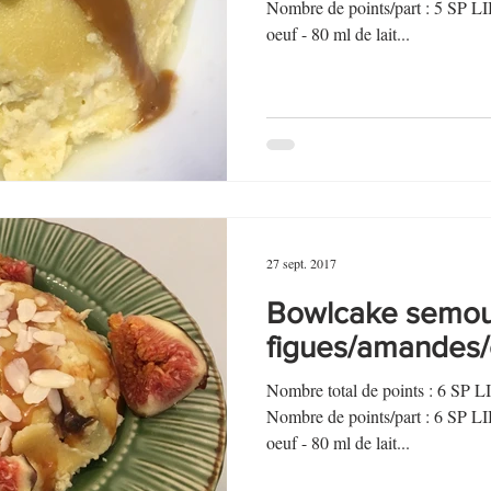
au Fromage
autres petits déjeuners
Biscuits et crackers
Nombre de points/part : 5 S
oeuf - 80 ml de lait...
bowlcakes salés
Cakes et muffins
Cakes salés
céréales
rts au chocolat
Desserts aux fruits
Dessert de fête ou d'exception
27 sept. 2017
ou d'exception
Entrées froides
Bowlcake semou
figues/amandes
Nombre total de points : 6 SP 
Nombre de points/part : 6 S
oeuf - 80 ml de lait...