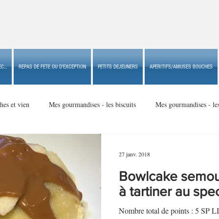
C...
REPAS DE FETE OU D'EXCEPTION
PETITS DEJEUNERS
APERITIFS/AMUSES BOUCHES
hes et vien
Mes gourmandises - les biscuits
Mes gourmandises - le
Mes gourmandises - made in USA
Mes gourmandises - Noël
27 janv. 2018
Bowlcake semo
Accompagnements
Apéritifs/amuses bouches de fête ou
Apéritif
à tartiner au spe
Nombre total de points : 5 SP 