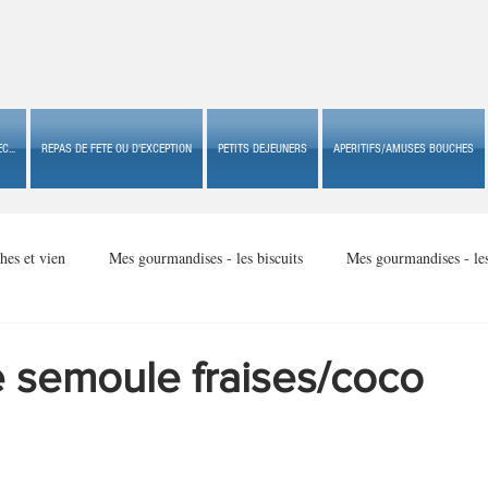
C...
REPAS DE FETE OU D'EXCEPTION
PETITS DEJEUNERS
APERITIFS/AMUSES BOUCHES
hes et vien
Mes gourmandises - les biscuits
Mes gourmandises - le
Mes gourmandises - made in USA
Mes gourmandises - Noël
 semoule fraises/coco
Accompagnements
Apéritifs/amuses bouches de fête ou
Apéritif