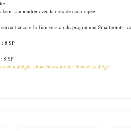
ite.
ake et saupoudrer avec la noix de coco râpée.
i suivent encore la 1ère version du programme Smartpoints, vo
 : 8 SP
 : 8 SP
#recetteallégée
#bowlcakesemoule
#bowlcakeallégé