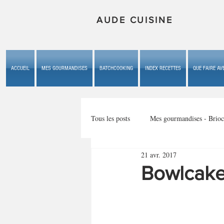
AUDE CUISINE
ACCUEIL
MES GOURMANDISES
BATCHCOOKING
INDEX RECETTES
QUE FAIRE AVE
Tous les posts
Mes gourmandises - Brioc
21 avr. 2017
Mes gourmandises - les gâteaux du b
Bowlcake
Mes gourmandises - plaisirs d'enfan