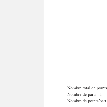
A tartiner
Aux flocons d'avoine
Bouchées apéritives
Bowlcakes
Crêpes, gaufres et pancakes
Desse
Entrées chaudes
Entrées de fête 
Nombre total de poin
Nombre de parts : 1
Nombre de points/par