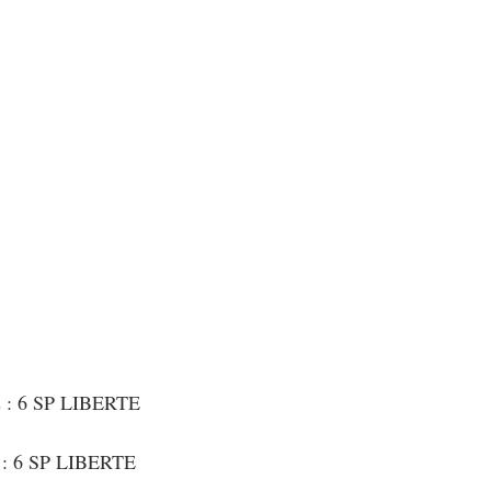
au Fromage
autres petits déjeuners
Biscuits et crackers
bowlcakes salés
Cakes et muffins
Cakes salés
céréales
rts au chocolat
Desserts aux fruits
Dessert de fête ou d'exception
ou d'exception
Entrées froides
ts : 6 SP LIBERTE
t : 6 SP LIBERTE