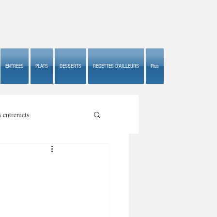
ENTREES
PLATS
DESSERTS
RECETTES D'AILLEURS
Plus
s entremets
s croustillants