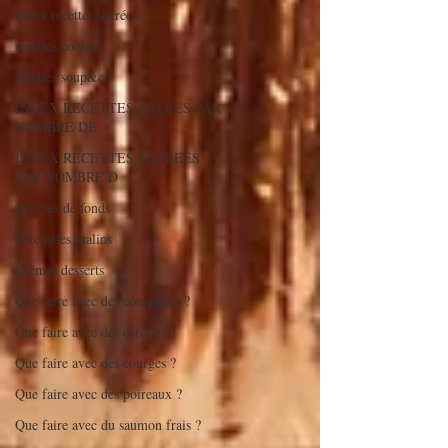
Index recettes sucrées
recettes cookeo
recettes soup&co
INDEX RECETTES SALEES PAR
NOMBRE DE
INDEX RECETTES SUCREES
PAR NOMBRE D
Articles de fonds
Ustensiles malins
Crèmes desserts
Que faire avec des courgettes ?
Que faire avec des carottes ?
Que faire avec des courges ?
Que faire avec des poireaux ?
Que faire avec du saumon frais ?