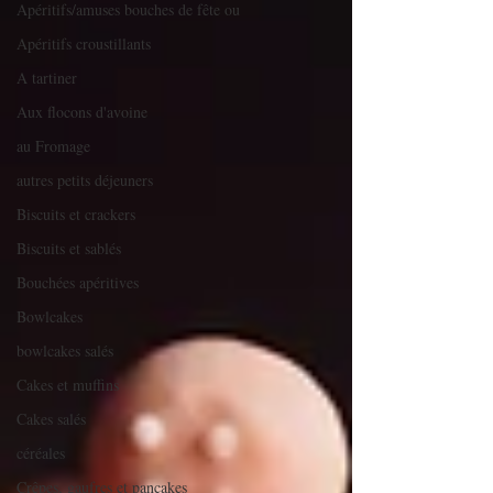
Apéritifs/amuses bouches de fête ou
Apéritifs croustillants
A tartiner
Aux flocons d'avoine
au Fromage
autres petits déjeuners
Biscuits et crackers
Biscuits et sablés
Bouchées apéritives
Bowlcakes
bowlcakes salés
Cakes et muffins
Cakes salés
céréales
Crêpes, gaufres et pancakes