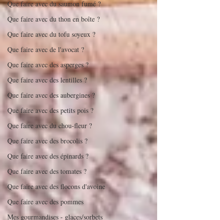
Que faire avec du saumon fumé ?
Que faire avec du thon en boîte ?
Que faire avec du tofu soyeux ?
Que faire avec de l'avocat ?
Que faire avec des asperges ?
Que faire avec des lentilles ?
Que faire avec des aubergines ?
Que faire avec des petits pois ?
Que faire avec du chou-fleur ?
Que faire avec des brocolis ?
Que faire avec des épinards ?
Que faire avec des tomates ?
Que faire avec des flocons d'avoine
Que faire avec des pommes
Mes gourmandises - glaces/sorbets