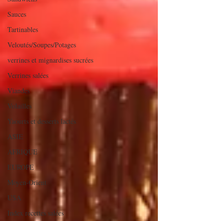
Sauces
Tartinables
Veloutés/Soupes/Potages
verrines et mignardises sucrées
Verrines salées
Viandes
Volailles
Yaourts et desserts lactés
ASIE
AFRIQUE
EUROPE
Moyen-Orient
USA
Index recettes salées