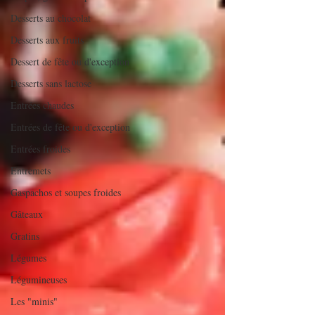
Desserts au chocolat
Desserts aux fruits
Dessert de fête ou d'exception
Desserts sans lactose
Entrées chaudes
Entrées de fête ou d'exception
Entrées froides
Entremets
Gaspachos et soupes froides
Gâteaux
Gratins
Légumes
Légumineuses
Les "minis"