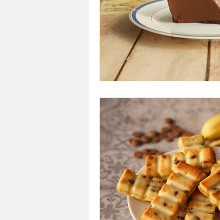
A tartiner
Aux flocons d'avoine
Bouchées apéritives
Bowlcakes
Crêpes, gaufres et pancakes
Desse
Entrées chaudes
Entrées de fête 