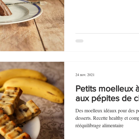
au Fromage
autres petits déjeuners
Biscuits et crackers
bowlcakes salés
Cakes et muffins
Cakes salés
céréales
rts au chocolat
Desserts aux fruits
Dessert de fête ou d'exception
24 nov. 2021
ou d'exception
Entrées froides
Petits moelleux 
aux pépites de c
Des moelleux idéaux pour des pet
desserts. Recette healthy et co
rééquilibrage alimentaire