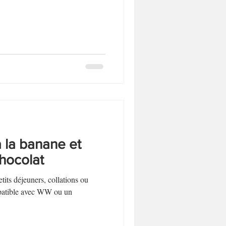
Biscuits et sablés
Desserts sans lactose
à la banane et
hocolat
its déjeuners, collations ou
mpatible avec WW ou un