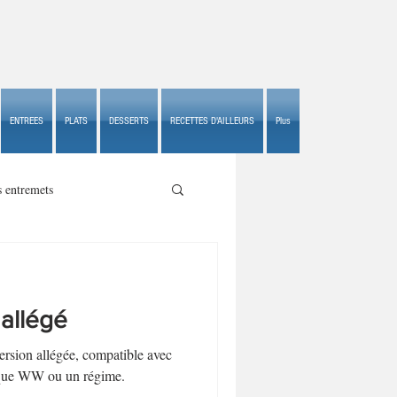
ENTREES
PLATS
DESSERTS
RECETTES D'AILLEURS
Plus
s entremets
 allégé
s croustillants
version allégée, compatible avec
l que WW ou un régime.