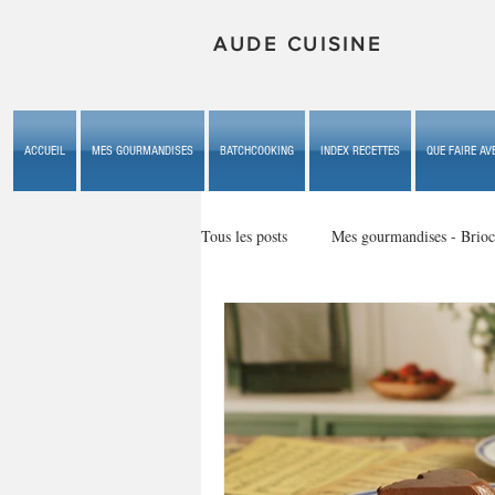
AUDE CUISINE
ACCUEIL
MES GOURMANDISES
BATCHCOOKING
INDEX RECETTES
QUE FAIRE AVE
Tous les posts
Mes gourmandises - Brioc
Mes gourmandises - les gâteaux du b
Mes gourmandises - plaisirs d'enfan