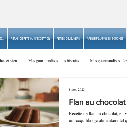
C...
REPAS DE FETE OU D'EXCEPTION
PETITS DEJEUNERS
APERITIFS/AMUSES BOUCHES
hes et vien
Mes gourmandises - les biscuits
Mes gourmandises - le
Mes gourmandises - made in USA
Mes gourmandises - Noël
8 nov. 2023
Flan au chocolat
Accompagnements
Apéritifs/amuses bouches de fête ou
Apéritif
Recette de flan au chocolat, en 
un rééquilibrage alimentaire te