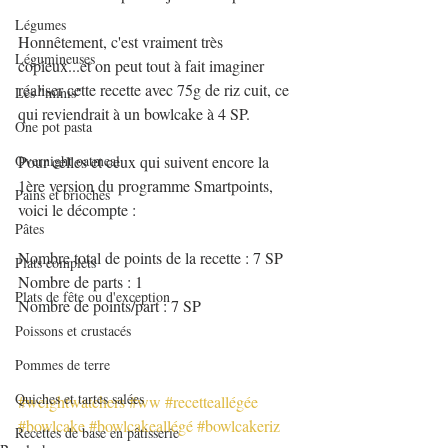
Légumes
Honnêtement, c'est vraiment très 
Légumineuses
copieux...et on peut tout à fait imaginer 
réaliser cette recette avec 75g de riz cuit, ce 
Les "minis"
qui reviendrait à un bowlcake à 4 SP.
One pot pasta
Overnight oatmeal
Pour celles et ceux qui suivent encore la 
1ère version du programme Smartpoints, 
Pains et brioches
voici le décompte :
Pâtes
Nombre total de points de la recette : 7 SP
Plats complets
Nombre de parts : 1 
Plats de fête ou d'exception
Nombre de points/part : 7 SP
Poissons et crustacés
Pommes de terre
Quiches et tartes salées
#weightwatchers
#ww
#recetteallégée
#bowlcake
#bowlcakeallégé
#bowlcakeriz
Recettes de base en pâtisserie