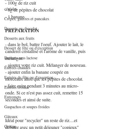
- 100g de riz cuit
céréales
- 8g de pépites de chocolat
- 1 banane
Crêpes, gaufres et pancakes
Desserts au chocolat
PREPARATION
Desserts aux fruits
- dans le bol, battre l'oeuf. Ajouter le lait, le 
Dessert de fête ou d'exception
canderel cristallisé et l'arôme de vanille, puis 
Desserts sans lactose
mélanger.
- ajouter votre riz cuit. Mélanger de nouveau.
Entrées chaudes
- ajouter enfin la banane coupée en 
Entrées de fête ou d'exception
morceaux ainsi que les pépites de chocolat.
- faire cuire pendant 3 minutes au micro-
Entrées froides
onde. Si ce n'est pas assez cuit, remettre 15 
Entremets
secondes et ainsi de suite.
Gaspachos et soupes froides
Gâteaux
Idéal pour "recycler" un reste de riz....et 
Gratins
débuter avec un petit déjeuner "copieux"