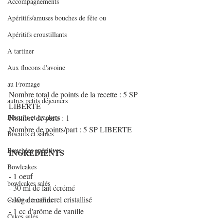
Accompagnements
Apéritifs/amuses bouches de fête ou
Apéritifs croustillants
A tartiner
Aux flocons d'avoine
au Fromage
Nombre total de points de la recette : 5 SP 
autres petits déjeuners
LIBERTE
Biscuits et crackers
Nombre de parts : 1 
Nombre de points/part : 5 SP LIBERTE
Biscuits et sablés
Bouchées apéritives
INGREDIENTS
Bowlcakes
- 1 oeuf
bowlcakes salés
- 30 ml de lait écrémé
- 10g de canderel cristallisé
Cakes et muffins
- 1 cc d'arôme de vanille
Cakes salés