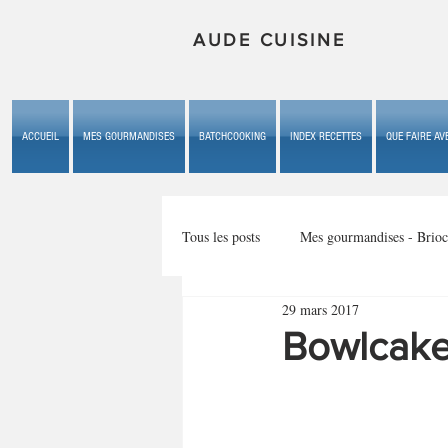
AUDE CUISINE
ACCUEIL
MES GOURMANDISES
BATCHCOOKING
INDEX RECETTES
QUE FAIRE AVE
Tous les posts
Mes gourmandises - Brioc
29 mars 2017
Mes gourmandises - les gâteaux du b
Bowlcake
Mes gourmandises - plaisirs d'enfan