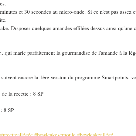
ses.
 minutes et 30 secondes au micro-onde. Si ce n'est pas assez c
ite.
ake. Disposer quelques amandes effilées dessus ainsi qu'une ce
...qui marie parfaitement la gourmandise de l'amande à la légè
i suivent encore la 1ère version du programme Smartpoints, vo
de la recette : 8 SP
 : 8 SP
#recetteallégée
#bowlcakesemoule
#bowlcakeallégé