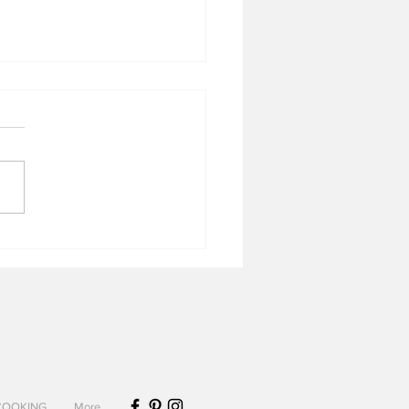
cake superlight semoule
e/cacao
COOKING
More