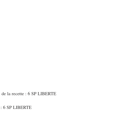
au Fromage
autres petits déjeuners
Biscuits et crackers
bowlcakes salés
Cakes et muffins
Cakes salés
céréales
rts au chocolat
Desserts aux fruits
Dessert de fête ou d'exception
ou d'exception
Entrées froides
s de la recette : 6 SP LIBERTE
t : 6 SP LIBERTE