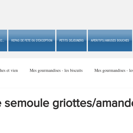
C...
REPAS DE FETE OU D'EXCEPTION
PETITS DEJEUNERS
APERITIFS/AMUSES BOUCHES
hes et vien
Mes gourmandises - les biscuits
Mes gourmandises - le
Mes gourmandises - made in USA
Mes gourmandises - Noël
 semoule griottes/amand
Accompagnements
Apéritifs/amuses bouches de fête ou
Apéritif