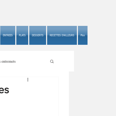
ENTREES
PLATS
DESSERTS
RECETTES D'AILLEURS
Plus
s entremets
es
s croustillants