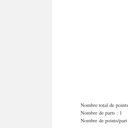
A tartiner
Aux flocons d'avoine
Bouchées apéritives
Bowlcakes
Crêpes, gaufres et pancakes
Desse
Entrées chaudes
Entrées de fête 
Nombre total de point
Nombre de parts : 1 
Nombre de points/par