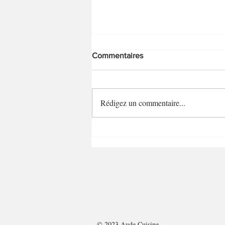
Commentaires
Rédigez un commentaire...
Bowlcake semoule
pomme/pâte à tartiner au
speculoos
© 2023 Aude Cuisine