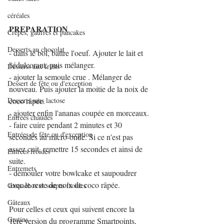
céréales
PREPARATION
Crêpes, gaufres et pancakes
Desserts au chocolat
- dans le bol, battre l'oeuf. Ajouter le lait et 
l'édulcorant, puis mélanger.
Desserts aux fruits
- ajouter la semoule crue . Mélanger de 
Dessert de fête ou d'exception
nouveau. Puis ajouter la moitie de la noix de 
Desserts sans lactose
coco râpée.
- ajouter enfin l'ananas coupée en morceaux.
Entrées chaudes
- faire cuire pendant 2 minutes et 30 
Entrées de fête ou d'exception
secondes au micro-onde. Si ce n'est pas 
assez cuit, remettre 15 secondes et ainsi de 
Entrées froides
suite.
Entremets
- démouler votre bowlcake et saupoudrer 
avec le reste de noix de coco râpée.
Gaspachos et soupes froides
Gâteaux
Pour celles et ceux qui suivent encore la 
Gratins
1ère version du programme Smartpoints, 