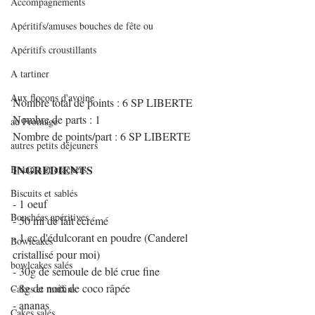
Accompagnements
Apéritifs/amuses bouches de fête ou
Apéritifs croustillants
A tartiner
Aux flocons d'avoine
Nombre total de points : 6 SP LIBERTE
Nombre de parts : 1
au Fromage
Nombre de points/part : 6 SP LIBERTE
autres petits déjeuners
INGREDIENTS
Biscuits et crackers
Biscuits et sablés
- 1 oeuf
Bouchées apéritives
- 50 ml de lait écrémé
- 1 cc d'édulcorant en poudre (Canderel 
Bowlcakes
cristallisé pour moi)
bowlcakes salés
- 30g de semoule de blé crue fine
- 8g de noix de coco râpée
Cakes et muffins
- ananas
Cakes salés