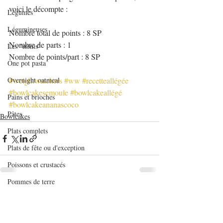
voici le décompte :
Légumes
Légumineuses
Nombre total de points : 8 SP
Nombre de parts : 1
Les "minis"
Nombre de points/part : 8 SP
One pot pasta
Overnight oatmeal
#weightwatchers
#ww
#recetteallégée
#bowlcakesemoule
#bowlcakeallégé
Pains et brioches
#bowlcakeananascoco
Pâtes
Bowlcakes
Plats complets
Plats de fête ou d'exception
Poissons et crustacés
Pommes de terre
Posts récents
Voir tout
Quiches et tartes salées
Recettes de base en pâtisserie