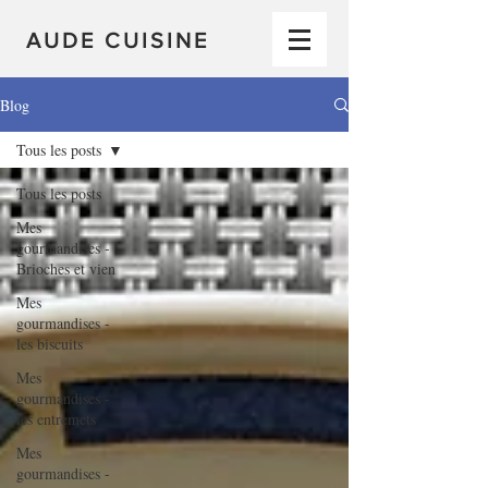
AUDE CUISINE
Blog
Tous les posts
Tous les posts
Mes
gourmandises -
Brioches et vien
Mes
gourmandises -
les biscuits
Mes
gourmandises -
les entremets
Mes
gourmandises -