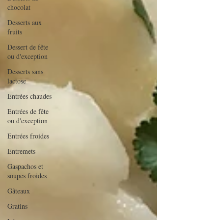
chocolat
Desserts aux
fruits
Dessert de fête
ou d'exception
Desserts sans
lactose
Entrées chaudes
Entrées de fête
ou d'exception
Entrées froides
Entremets
Gaspachos et
soupes froides
Gâteaux
Gratins