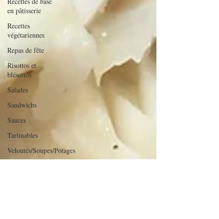
Recettes de base
en pâtisserie
Recettes
végétariennes
Repas de fête
Risottos et
blésottos
Salades
Sandwichs
Sauces
Tartinables
Veloutés/Soupes/Potages
verrines et
mignardises
sucrées
Verrines salées
Viandes