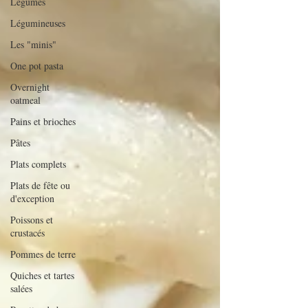
Légumes
Légumineuses
Les "minis"
One pot pasta
Overnight
oatmeal
Pains et brioches
Pâtes
Plats complets
Plats de fête ou
d'exception
Poissons et
crustacés
Pommes de terre
Quiches et tartes
salées