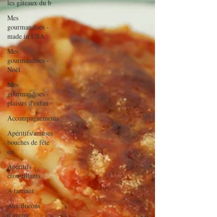
les gâteaux du b
Mes
gourmandises -
made in USA
Mes
gourmandises -
Noël
Mes
gourmandises -
plaisirs d'enfan
Accompagnements
Apéritifs/amuses
bouches de fête
ou
Apéritifs
croustillants
A tartiner
Aux flocons
d'avoine