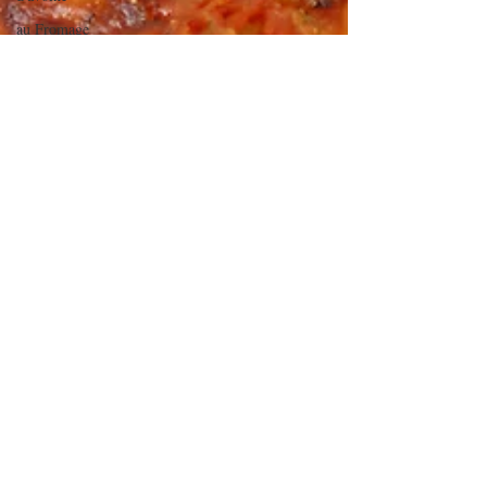
au Fromage
autres petits
déjeuners
Biscuits et
crackers
Biscuits et sablés
Bouchées
apéritives
Bowlcakes
bowlcakes salés
Cakes et muffins
Cakes salés
céréales
Crêpes, gaufres
et pancakes
Desserts au