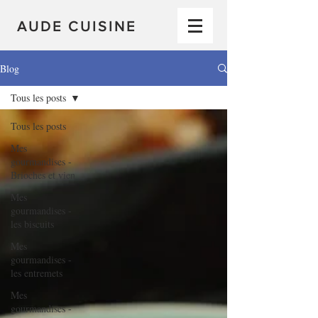
AUDE CUISINE
Blog
Tous les posts
Tous les posts
Mes
gourmandises -
Brioches et vien
Mes
gourmandises -
les biscuits
Mes
gourmandises -
les entremets
Mes
gourmandises -