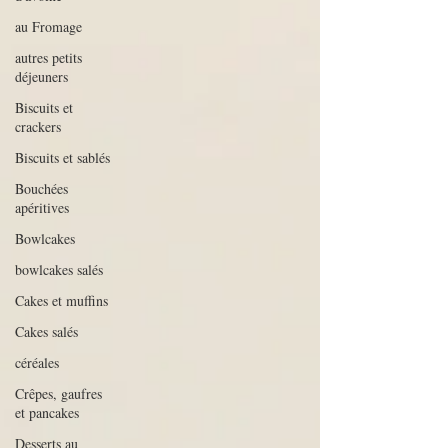
au Fromage
autres petits
déjeuners
Biscuits et
crackers
Biscuits et sablés
Bouchées
apéritives
Bowlcakes
bowlcakes salés
Cakes et muffins
Cakes salés
céréales
Crêpes, gaufres
et pancakes
Desserts au