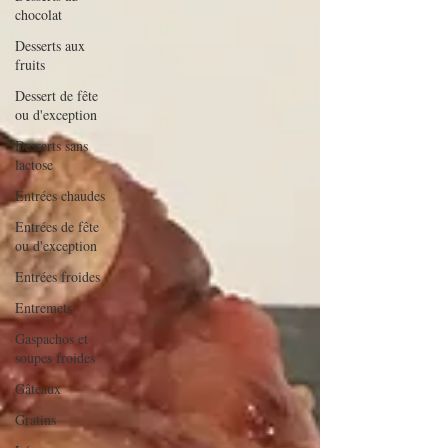
chocolat
Desserts aux
fruits
Dessert de fête
ou d'exception
Desserts sans
lactose
Entrées chaudes
Entrées de fête
ou d'exception
Entrées froides
Entremets
Gaspachos et
soupes froides
Gâteaux
Gratins