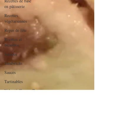
Recettes de base
en pâtisserie
Recettes
végétariennes
Repas de fête
Risottos et
blésottos
Salades
Sandwichs
Sauces
Tartinables
Veloutés/Soupes/Potages
verrines et
mignardises
sucrées
Verrines salées
Viandes