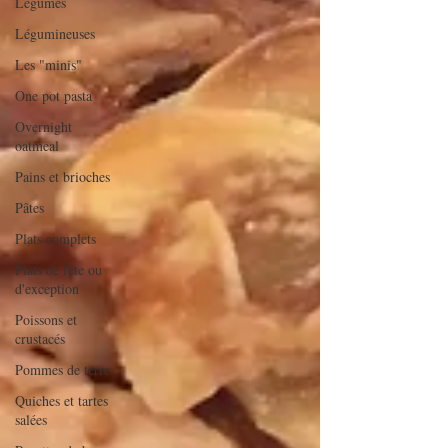
Légumes
Légumineuses
Les "minis"
One pot pasta
Overnight
oatmeal
Pains et brioches
Pâtes
Plats complets
Plats de fête ou
d'exception
Poissons et
crustacés
Pommes de terre
Quiches et tartes
salées