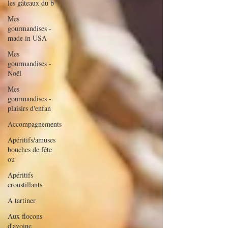
les gâteaux du b
Mes
gourmandises -
made in USA
Mes
gourmandises -
Noël
Mes
gourmandises -
plaisirs d'enfan
Accompagnements
Apéritifs/amuses
bouches de fête
ou
Apéritifs
croustillants
A tartiner
Aux flocons
d'avoine