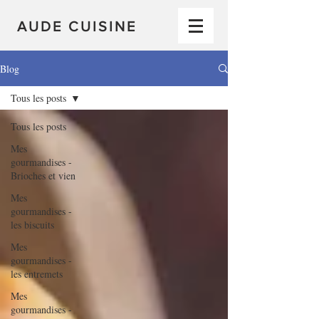
AUDE CUISINE
Blog
Tous les posts
Tous les posts
Mes
gourmandises -
Brioches et vien
Mes
gourmandises -
les biscuits
Mes
gourmandises -
les entremets
Mes
gourmandises -