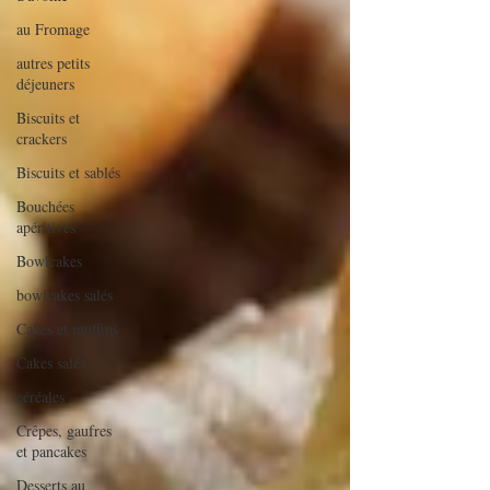
au Fromage
autres petits
déjeuners
Biscuits et
crackers
Biscuits et sablés
Bouchées
apéritives
Bowlcakes
bowlcakes salés
Cakes et muffins
Cakes salés
céréales
Crêpes, gaufres
et pancakes
Desserts au