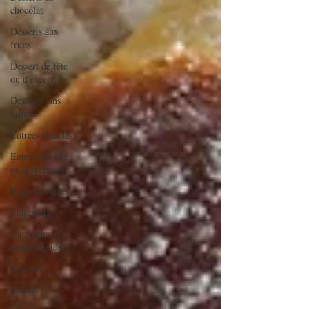
chocolat
Desserts aux
fruits
Dessert de fête
ou d'exception
Desserts sans
lactose
Entrées chaudes
Entrées de fête
ou d'exception
Entrées froides
Entremets
Gaspachos et
soupes froides
Gâteaux
Gratins