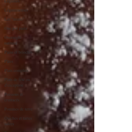
Légumes
Légumineuses
Les "minis"
One pot pasta
Overnight
oatmeal
Pains et brioches
Pâtes
Plats complets
Plats de fête ou
d'exception
Poissons et
crustacés
Pommes de terre
Quiches et tartes
salées