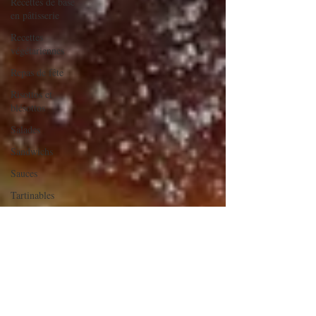
Recettes de base
en pâtisserie
Recettes
végétariennes
Repas de fête
Risottos et
blésottos
Salades
Sandwichs
Sauces
Tartinables
Veloutés/Soupes/Potages
verrines et
mignardises
sucrées
Verrines salées
Viandes