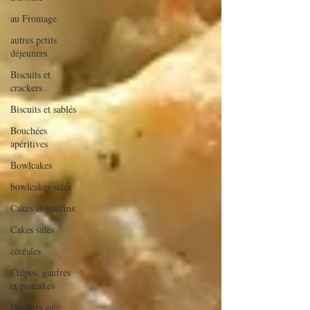
au Fromage
autres petits
déjeuners
Biscuits et
crackers
Biscuits et sablés
Bouchées
apéritives
Bowlcakes
bowlcakes salés
Cakes et muffins
Cakes salés
céréales
Crêpes, gaufres
et pancakes
Desserts au