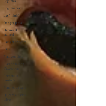
Légumes
Légumineuses
Les "minis"
One pot pasta
Overnight
oatmeal
Pains et brioches
Pâtes
Plats complets
Plats de fête ou
d'exception
Poissons et
crustacés
Pommes de terre
Quiches et tartes
salées