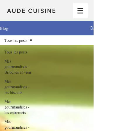
AUDE CUISINE
Blog
Tous les posts
Tous les posts
Mes
gourmandises -
Brioches et vien
Mes
gourmandises -
les biscuits
Mes
gourmandises -
les entremets
Mes
gourmandises -