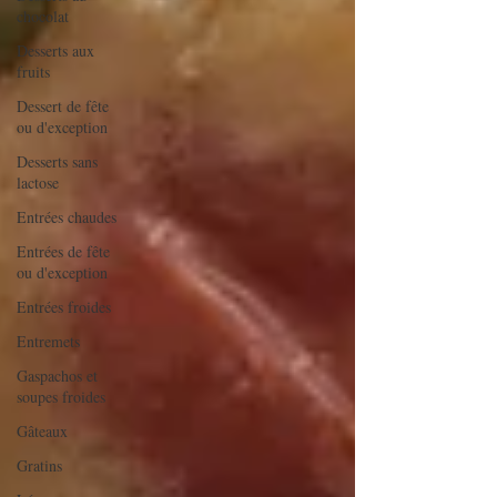
chocolat
Desserts aux
fruits
Dessert de fête
ou d'exception
Desserts sans
lactose
Entrées chaudes
Entrées de fête
ou d'exception
Entrées froides
Entremets
Gaspachos et
soupes froides
Gâteaux
Gratins