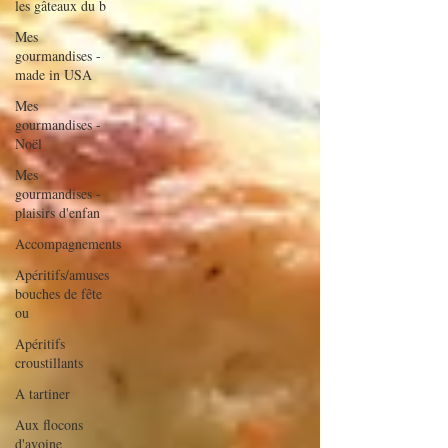
les gâteaux du b
Mes
gourmandises -
made in USA
Mes
gourmandises -
Noël
Mes
gourmandises -
plaisirs d'enfan
Accompagnements
Apéritifs/amuses
bouches de fête
ou
Apéritifs
croustillants
A tartiner
Aux flocons
d'avoine