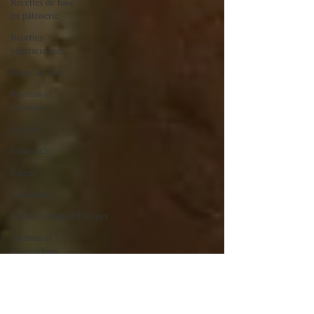
Recettes de base
en pâtisserie
Recettes
végétariennes
Repas de fête
Risottos et
blésottos
Salades
Sandwichs
Sauces
Tartinables
Veloutés/Soupes/Potages
verrines et
mignardises
sucrées
Verrines salées
Viandes