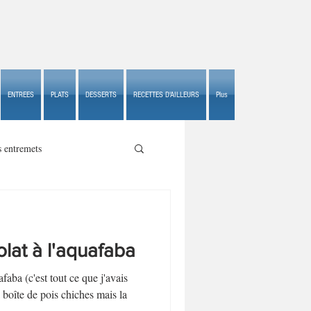
ENTREES
PLATS
DESSERTS
RECETTES D'AILLEURS
Plus
s entremets
lat à l'aquafaba
s croustillants
a (c'est tout ce que j'avais
 boîte de pois chiches mais la