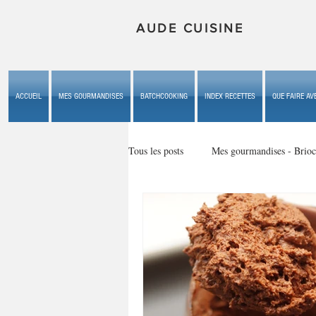
AUDE CUISINE
ACCUEIL
MES GOURMANDISES
BATCHCOOKING
INDEX RECETTES
QUE FAIRE AVE
Tous les posts
Mes gourmandises - Brioc
Mes gourmandises - les gâteaux du b
Mes gourmandises - plaisirs d'enfan