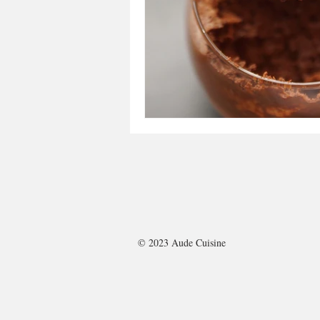
A tartiner
Aux flocons d'avoine
Bouchées apéritives
Bowlcakes
Crêpes, gaufres et pancakes
Desse
Entrées chaudes
Entrées de fête 
© 2023 Aude Cuisine