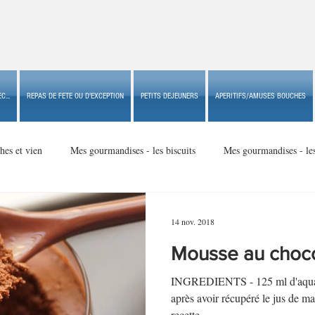
C...
REPAS DE FETE OU D'EXCEPTION
PETITS DEJEUNERS
APERITIFS/AMUSES BOUCHES
hes et vien
Mes gourmandises - les biscuits
Mes gourmandises - le
Mes gourmandises - made in USA
Mes gourmandises - Noël
14 nov. 2018
Mousse au choco
Accompagnements
Apéritifs/amuses bouches de fête ou
Apéritif
INGREDIENTS - 125 ml d'aquafab
après avoir récupéré le jus de ma
recette...