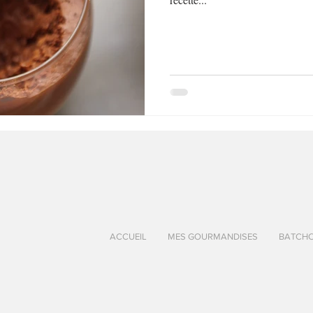
au Fromage
autres petits déjeuners
Biscuits et crackers
bowlcakes salés
Cakes et muffins
Cakes salés
céréales
rts au chocolat
Desserts aux fruits
Dessert de fête ou d'exception
ou d'exception
Entrées froides
ACCUEIL
MES GOURMANDISES
BATCH