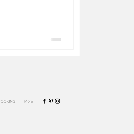
Biscuits et sablés
Desserts sans lactose
COOKING
More