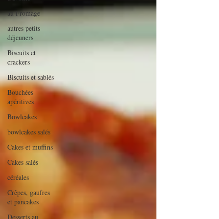
au Fromage
autres petits
déjeuners
Biscuits et
crackers
Biscuits et sablés
Bouchées
apéritives
Bowlcakes
bowlcakes salés
Cakes et muffins
Cakes salés
céréales
Crêpes, gaufres
et pancakes
Desserts au