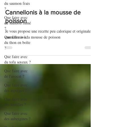
du saumon frais
?
20 avr. 2020
Que faire avec
Cannellonis à la mousse de
du saumon fumé
?
poisson
Que faire avec
Je vous propose une recette peu calorique et originale de
du thon en boîte
cannellonis à la mousse de poisson
?
Que faire avec
du tofu soyeux ?
Que faire avec
de l'avocat ?
Que faire avec
des asperges ?
Que faire avec
des lentilles ?
Que faire avec
des aubergines ?