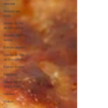
chocolat
Desserts aux
fruits
Dessert de fête
ou d'exception
Desserts sans
lactose
Entrées chaudes
Entrées de fête
ou d'exception
Entrées froides
Entremets
Gaspachos et
soupes froides
Gâteaux
Gratins