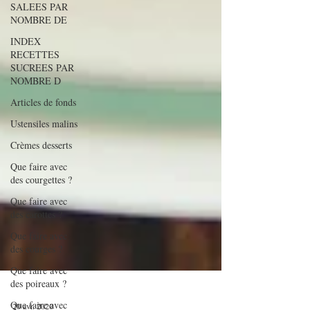
SALEES PAR
NOMBRE DE
INDEX
RECETTES
SUCREES PAR
NOMBRE D
Articles de fonds
Ustensiles malins
Crèmes desserts
Que faire avec
des courgettes ?
Que faire avec
des carottes ?
Que faire avec
des courges ?
Que faire avec
des poireaux ?
Que faire avec