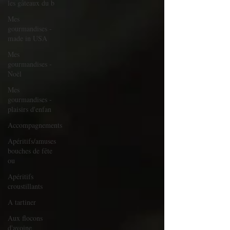
les gâteaux du b
Mes
gourmandises -
made in USA
Mes
gourmandises -
Noël
Mes
gourmandises -
plaisirs d'enfan
Accompagnements
Apéritifs/amuses
bouches de fête
ou
Apéritifs
croustillants
A tartiner
Aux flocons
d'avoine