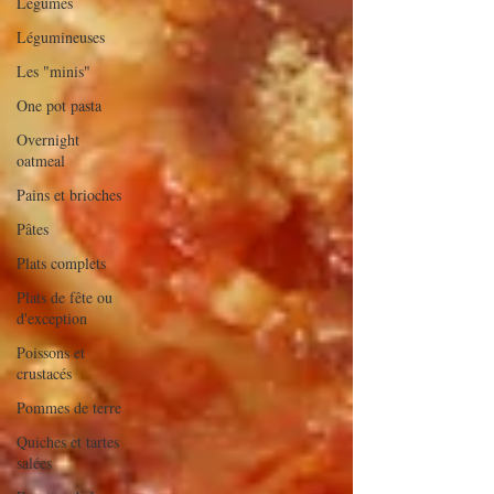
Légumes
Légumineuses
Les "minis"
One pot pasta
Overnight
oatmeal
Pains et brioches
Pâtes
Plats complets
Plats de fête ou
d'exception
Poissons et
crustacés
Pommes de terre
Quiches et tartes
salées