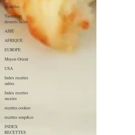
Volailles
Yaourts et
desserts lactés
ASIE
AFRIQUE
EUROPE
Moyen-Orient
USA
Index recettes
salées
Index recettes
sucrées
recettes cookeo
recettes soup&co
INDEX
RECETTES