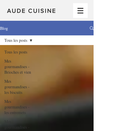
AUDE CUISINE
Blog
Tous les posts
Tous les posts
Mes
gourmandises -
Brioches et vien
Mes
gourmandises -
les biscuits
Mes
gourmandises -
les entremets
Mes
gourmandises -