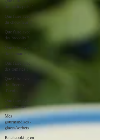
Que faire avec
des petits pois ?
Que faire avec
du chou-fleur ?
Que faire avec
des brocolis ?
Que faire avec
des épinards ?
Que faire avec
des tomates ?
Que faire avec
des flocons
d'avoine
Que faire avec
des pommes
Mes
gourmandises -
glaces/sorbets
Batchcooking en