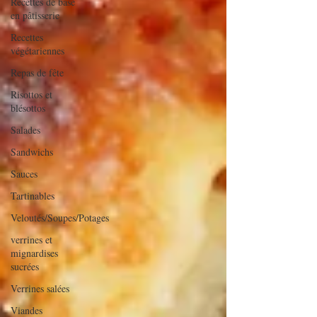
Recettes de base
en pâtisserie
Recettes
végétariennes
Repas de fête
Risottos et
blésottos
Salades
Sandwichs
Sauces
Tartinables
Veloutés/Soupes/Potages
verrines et
mignardises
sucrées
Verrines salées
Viandes