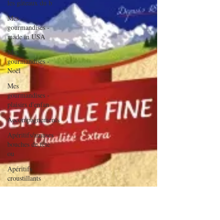
les gâteaux du b
Mes
gourmandises -
made in USA
Mes
gourmandises -
Noël
Mes
gourmandises -
plaisirs d'enfan
Accompagnements
Apéritifs/amuses
bouches de fête
ou
Apéritifs
croustillants
A tartiner
Aux flocons
d'avoine