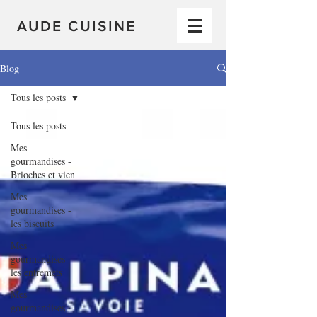
AUDE CUISINE
Blog
Tous les posts
Tous les posts
Mes
gourmandises -
Brioches et vien
Mes
gourmandises -
les biscuits
Mes
gourmandises -
les entremets
Mes
gourmandises -