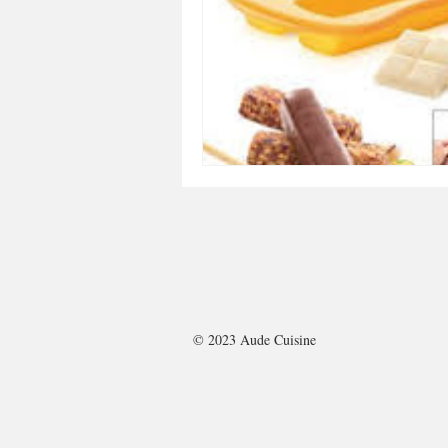
A tartiner
Aux flocons d'avoine
Bouchées apéritives
Bowlcakes
Crêpes, gaufres et pancakes
Desse
Entrées chaudes
Entrées de fête 
© 2023 Aude Cuisine