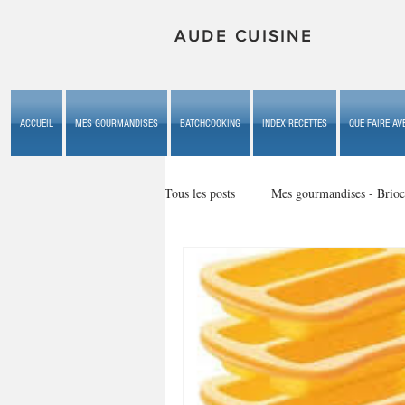
AUDE CUISINE
ACCUEIL
MES GOURMANDISES
BATCHCOOKING
INDEX RECETTES
QUE FAIRE AVE
Tous les posts
Mes gourmandises - Brioc
Mes gourmandises - les gâteaux du b
Mes gourmandises - plaisirs d'enfan