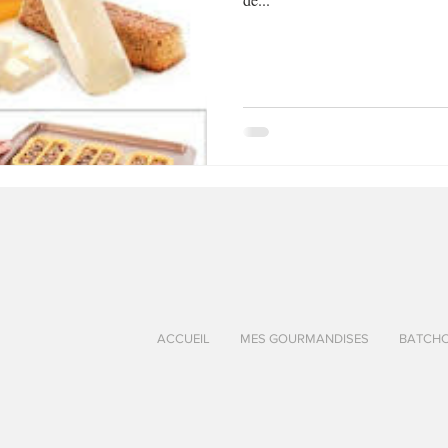
au Fromage
autres petits déjeuners
Biscuits et crackers
bowlcakes salés
Cakes et muffins
Cakes salés
céréales
rts au chocolat
Desserts aux fruits
Dessert de fête ou d'exception
ou d'exception
Entrées froides
ACCUEIL
MES GOURMANDISES
BATCH