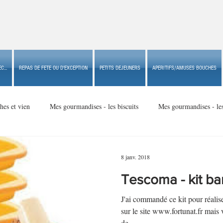
C...
REPAS DE FETE OU D'EXCEPTION
PETITS DEJEUNERS
APERITIFS/AMUSES BOUCHES
hes et vien
Mes gourmandises - les biscuits
Mes gourmandises - le
Mes gourmandises - made in USA
Mes gourmandises - Noël
8 janv. 2018
Tescoma - kit ba
Accompagnements
Apéritifs/amuses bouches de fête ou
Apéritif
J'ai commandé ce kit pour réalis
sur le site www.fortunat.fr mais 
de...