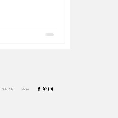
Biscuits et sablés
Desserts sans lactose
COOKING
More