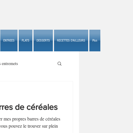
ENTREES
PLATS
DESSERTS
RECETTES D'AILLEURS
Plus
s entremets
rres de céréales
s croustillants
er mes propres barres de céréales
vous pouvez le trouver sur plein