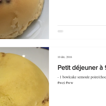
au Fromage
autres petits déjeuners
Biscuits et crackers
bowlcakes salés
Cakes et muffins
Cakes salés
céréales
rts au chocolat
Desserts aux fruits
Dessert de fête ou d'exception
10 déc. 2016
ou d'exception
Entrées froides
Petit déjeuner à
- 1 bowlcake semoule poire/choco
#wei #ww