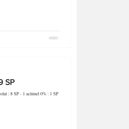
Biscuits et sablés
Desserts sans lactose
 9 SP
lat : 8 SP - 1 actimel 0% : 1 SP