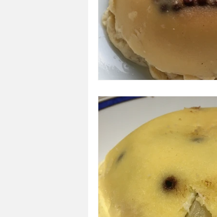
A tartiner
Aux flocons d'avoine
Bouchées apéritives
Bowlcakes
Crêpes, gaufres et pancakes
Desse
Entrées chaudes
Entrées de fête 