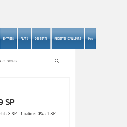
ENTREES
PLATS
DESSERTS
RECETTES D'AILLEURS
Plus
s entremets
 9 SP
s croustillants
at : 8 SP - 1 actimel 0% : 1 SP