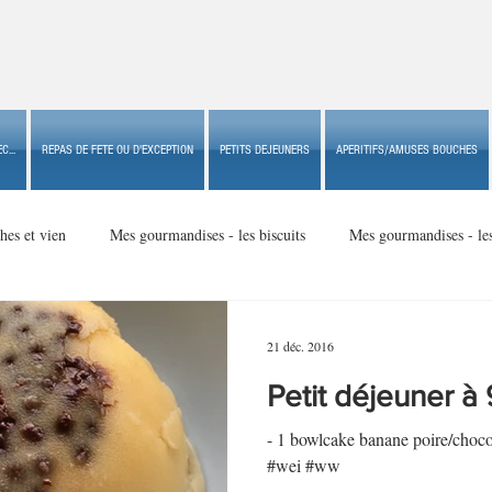
C...
REPAS DE FETE OU D'EXCEPTION
PETITS DEJEUNERS
APERITIFS/AMUSES BOUCHES
hes et vien
Mes gourmandises - les biscuits
Mes gourmandises - le
Mes gourmandises - made in USA
Mes gourmandises - Noël
21 déc. 2016
Petit déjeuner à
Accompagnements
Apéritifs/amuses bouches de fête ou
Apéritif
- 1 bowlcake banane poire/chocol
#wei #ww