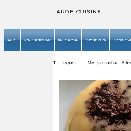
AUDE CUISINE
ACCUEIL
MES GOURMANDISES
BATCHCOOKING
INDEX RECETTES
QUE FAIRE AVE
Tous les posts
Mes gourmandises - Brioc
Mes gourmandises - les gâteaux du b
Mes gourmandises - plaisirs d'enfan