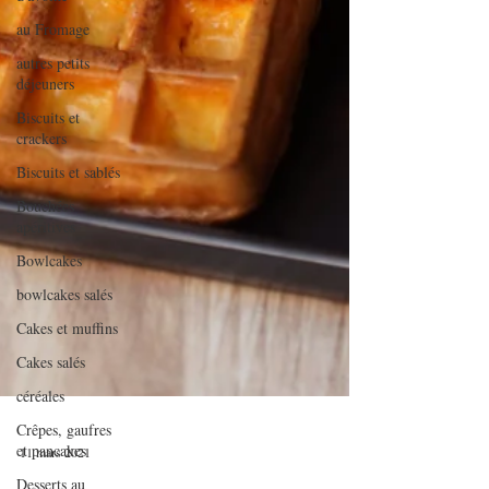
au Fromage
autres petits
déjeuners
Biscuits et
crackers
Biscuits et sablés
Bouchées
apéritives
Bowlcakes
bowlcakes salés
Cakes et muffins
Cakes salés
céréales
Crêpes, gaufres
et pancakes
Desserts au