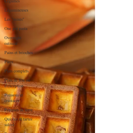
Légumes
Légumineuses
Les "minis"
One pot pasta
Overnight
oatmeal
Pains et brioches
Pâtes
Plats complets
Plats de fête ou
d'exception
Poissons et
crustacés
Pommes de terre
Quiches et tartes
salées