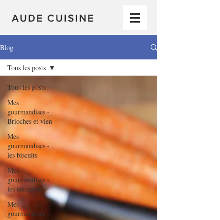
AUDE CUISINE
Blog
Tous les posts
Tous les posts
Mes
gourmandises -
Brioches et vien
Mes
gourmandises -
les biscuits
Mes
gourmandises -
les entremets
Mes
gourmandises -