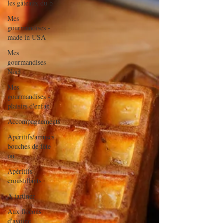
les gâteaux du b
Mes
gourmandises -
made in USA
Mes
gourmandises -
Noël
Mes
gourmandises -
plaisirs d'enfan
Accompagnements
Apéritifs/amuses
bouches de fête
ou
Apéritifs
croustillants
A tartiner
Aux flocons
d'avoine