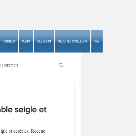
ENTREES
PLATS
DESSERTS
RECETTES D'AILLEURS
Plus
s entremets
able seigle et
s croustillants
igle et céréales. Recette