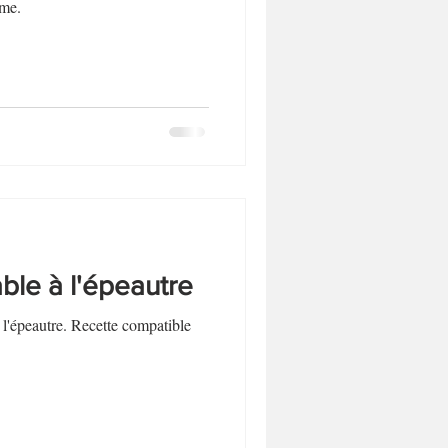
Biscuits et sablés
me.
Desserts sans lactose
able à l'épeautre
à l'épeautre. Recette compatible