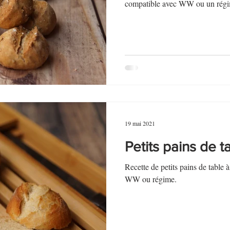
au Fromage
autres petits déjeuners
Biscuits et crackers
compatible avec WW ou un régi
bowlcakes salés
Cakes et muffins
Cakes salés
céréales
rts au chocolat
Desserts aux fruits
Dessert de fête ou d'exception
19 mai 2021
ou d'exception
Entrées froides
Petits pains de t
Recette de petits pains de table 
WW ou régime.