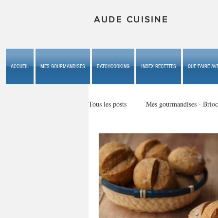
AUDE CUISINE
ACCUEIL
MES GOURMANDISES
BATCHCOOKING
INDEX RECETTES
QUE FAIRE AVE
Tous les posts
Mes gourmandises - Brioc
Mes gourmandises - les gâteaux du b
Mes gourmandises - plaisirs d'enfan