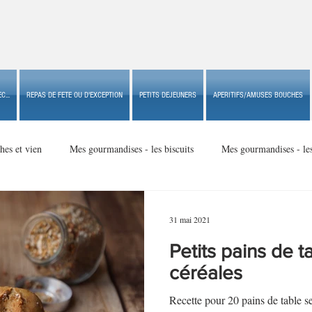
C...
REPAS DE FETE OU D'EXCEPTION
PETITS DEJEUNERS
APERITIFS/AMUSES BOUCHES
hes et vien
Mes gourmandises - les biscuits
Mes gourmandises - le
Mes gourmandises - made in USA
Mes gourmandises - Noël
31 mai 2021
Petits pains de t
Accompagnements
Apéritifs/amuses bouches de fête ou
Apéritif
céréales
Recette pour 20 pains de table se