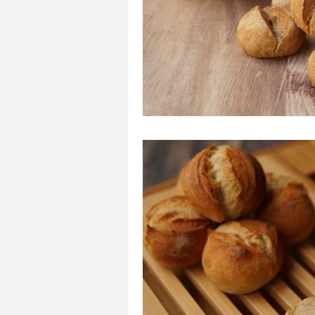
A tartiner
Aux flocons d'avoine
Bouchées apéritives
Bowlcakes
Crêpes, gaufres et pancakes
Desse
Entrées chaudes
Entrées de fête 