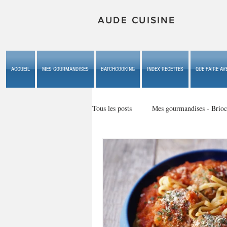
AUDE CUISINE
ACCUEIL
MES GOURMANDISES
BATCHCOOKING
INDEX RECETTES
QUE FAIRE AVE
Tous les posts
Mes gourmandises - Brioc
Mes gourmandises - les gâteaux du b
Mes gourmandises - plaisirs d'enfan