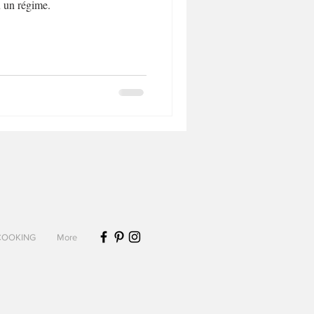
Biscuits et sablés
 un régime.
Desserts sans lactose
COOKING
More