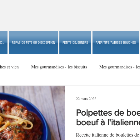
C...
REPAS DE FETE OU D'EXCEPTION
PETITS DEJEUNERS
APERITIFS/AMUSES BOUCHES
hes et vien
Mes gourmandises - les biscuits
Mes gourmandises - le
Mes gourmandises - made in USA
Mes gourmandises - Noël
22 mars 2022
Polpettes de boe
Accompagnements
Apéritifs/amuses bouches de fête ou
Apéritif
boeuf à l'italienn
Recette italienne de boulettes de