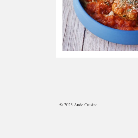
A tartiner
Aux flocons d'avoine
Bouchées apéritives
Bowlcakes
Crêpes, gaufres et pancakes
Desse
Entrées chaudes
Entrées de fête 
© 2023 Aude Cuisine