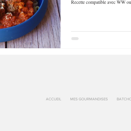
au Fromage
autres petits déjeuners
Biscuits et crackers
Recette compatible avec WW ou
bowlcakes salés
Cakes et muffins
Cakes salés
céréales
rts au chocolat
Desserts aux fruits
Dessert de fête ou d'exception
ou d'exception
Entrées froides
ACCUEIL
MES GOURMANDISES
BATCH