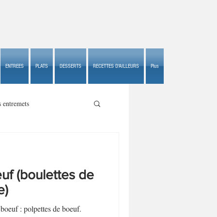
ENTREES
PLATS
DESSERTS
RECETTES D'AILLEURS
Plus
s entremets
uf (boulettes de
s croustillants
e)
 boeuf : polpettes de boeuf.