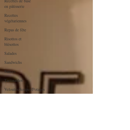
Recettes de base
en pâtisserie
Recettes
végétariennes
Repas de fête
Risottos et
blésottos
Salades
Sandwichs
Sauces
Tartinables
Veloutés/Soupes/Potages
verrines et
mignardises
sucrées
Verrines salées
Viandes