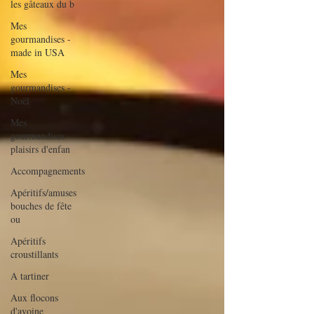
les gâteaux du b
Mes
gourmandises -
made in USA
Mes
gourmandises -
Noël
Mes
gourmandises -
plaisirs d'enfan
Accompagnements
Apéritifs/amuses
bouches de fête
ou
Apéritifs
croustillants
A tartiner
Aux flocons
d'avoine