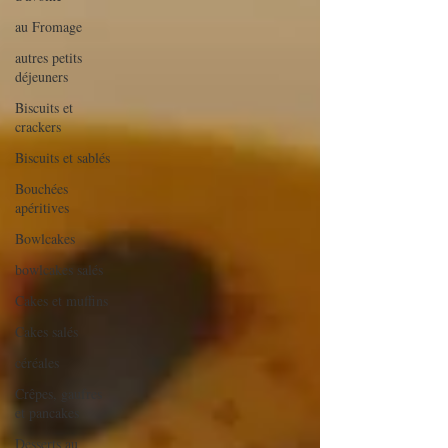
au Fromage
autres petits
déjeuners
Biscuits et
crackers
Biscuits et sablés
Bouchées
apéritives
Bowlcakes
bowlcakes salés
Cakes et muffins
Cakes salés
céréales
Crêpes, gaufres
et pancakes
Desserts au