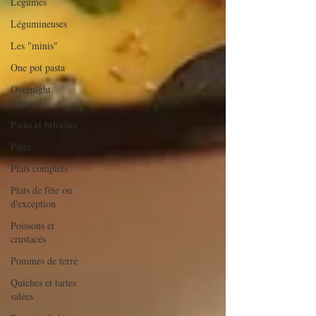
Légumes
Légumineuses
Les "minis"
One pot pasta
Overnight
oatmeal
Pains et brioches
Pâtes
Plats complets
Plats de fête ou
d'exception
Poissons et
crustacés
Pommes de terre
Quiches et tartes
salées