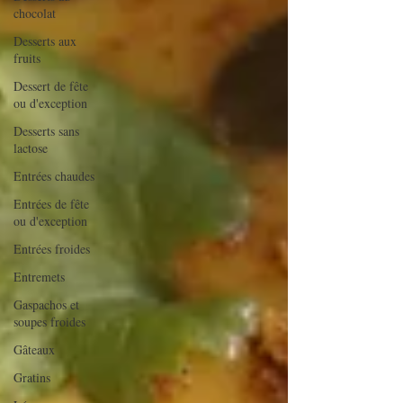
chocolat
Desserts aux
fruits
Dessert de fête
ou d'exception
Desserts sans
lactose
Entrées chaudes
Entrées de fête
ou d'exception
Entrées froides
Entremets
Gaspachos et
soupes froides
Gâteaux
Gratins