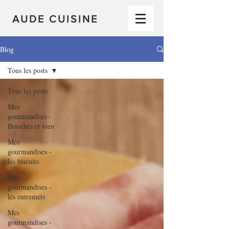
AUDE CUISINE
Blog
Tous les posts
Tous les posts
Mes
gourmandises -
Brioches et vien
Mes
gourmandises -
les biscuits
Mes
gourmandises -
les entremets
Mes
gourmandises -