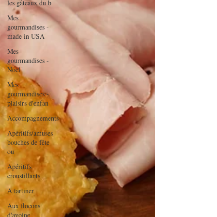
les gâteaux du b
Mes
gourmandises -
made in USA
Mes
gourmandises -
Noël
Mes
gourmandises -
plaisirs d'enfan
Accompagnements
Apéritifs/amuses
bouches de fête
ou
Apéritifs
croustillants
A tartiner
Aux flocons
d'avoine