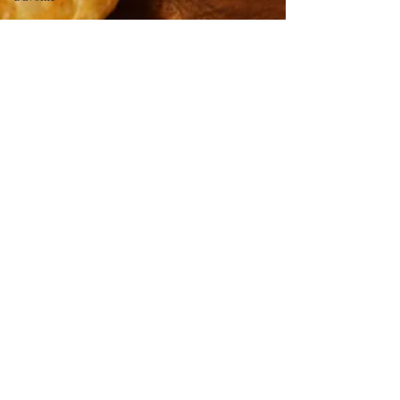
au Fromage
autres petits
déjeuners
Biscuits et
crackers
Biscuits et sablés
Bouchées
apéritives
Bowlcakes
bowlcakes salés
Cakes et muffins
Cakes salés
céréales
Crêpes, gaufres
et pancakes
Desserts au