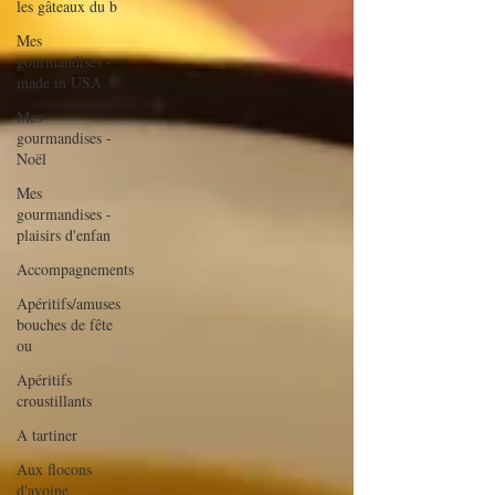
les gâteaux du b
Mes
gourmandises -
made in USA
Mes
gourmandises -
Noël
Mes
gourmandises -
plaisirs d'enfan
Accompagnements
Apéritifs/amuses
bouches de fête
ou
Apéritifs
croustillants
A tartiner
Aux flocons
d'avoine