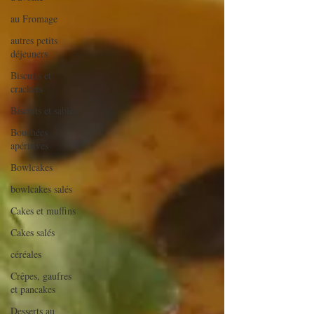
au Fromage
autres petits
déjeuners
Biscuits et
crackers
Biscuits et sablés
Bouchées
apéritives
Bowlcakes
bowlcakes salés
Cakes et muffins
Cakes salés
céréales
Crêpes, gaufres
et pancakes
Desserts au