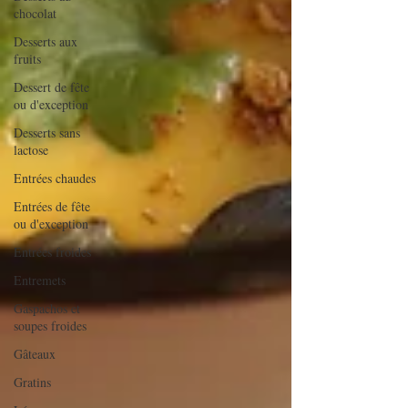
chocolat
Desserts aux
fruits
Dessert de fête
ou d'exception
Desserts sans
lactose
Entrées chaudes
Entrées de fête
ou d'exception
Entrées froides
Entremets
Gaspachos et
soupes froides
Gâteaux
Gratins