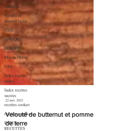
Volailles
Yaourts et
desserts lactés
ASIE
AFRIQUE
EUROPE
Moyen-Orient
USA
Index recettes
salées
Index recettes
sucrées
recettes cookeo
22 nov. 2021
recettes soup&co
INDEX
Velouté de butternut et pommes
RECETTES