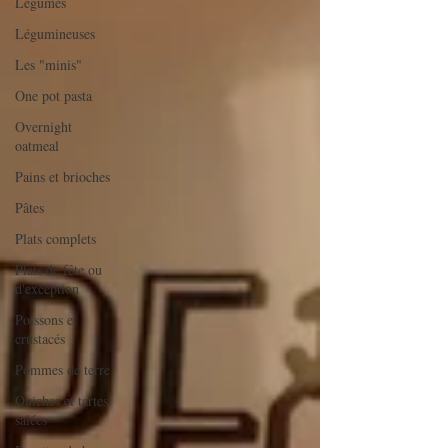
Légumes
Légumineuses
Les "minis"
One pot pasta
Overnight
oatmeal
Pains et brioches
Pâtes
Plats complets
Plats de fête ou
d'exception
Poissons et
crustacés
Pommes de terre
Quiches et tartes
salées