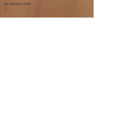
du saumon frais
?
Que faire avec
du saumon fumé
?
Que faire avec
du thon en boîte
?
Que faire avec
du tofu soyeux ?
Que faire avec
de l'avocat ?
Que faire avec
des asperges ?
Que faire avec
des lentilles ?
Que faire avec
des aubergines ?