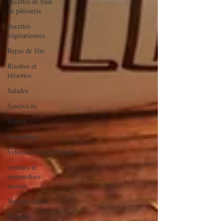
Recettes de base
en pâtisserie
Recettes
végétariennes
Repas de fête
Risottos et
blésottos
Salades
Sandwichs
Sauces
Tartinables
Veloutés/Soupes/Potages
verrines et
mignardises
sucrées
Verrines salées
Viandes