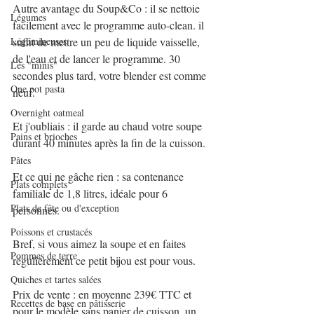
Autre avantage du Soup&Co : il se nettoie 
Légumes
facilement avec le programme auto-clean. il 
suffit de mettre un peu de liquide vaisselle, 
Légumineuses
de l'eau et de lancer le programme. 30 
Les "minis"
secondes plus tard, votre blender est comme 
One pot pasta
neuf.
Overnight oatmeal
Et j'oubliais : il garde au chaud votre soupe 
Pains et brioches
durant 40 minutes après la fin de la cuisson.
Pâtes
Et ce qui ne gâche rien : sa contenance 
Plats complets
familiale de 1,8 litres, idéale pour 6 
Plats de fête ou d'exception
personnes.
Poissons et crustacés
Bref, si vous aimez la soupe et en faites 
Pommes de terre
régulièrement ce petit bijou est pour vous.
Quiches et tartes salées
Prix de vente : en moyenne 239€ TTC et 
Recettes de base en pâtisserie
pour le modèle sans panier de cuisson, un 