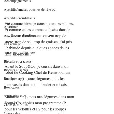
Accompagnements
Apéritifs/amuses bouches de fête ou
Apéritifs croustillants
Eté comme hiver, je consomme des soupes. 
A tartiner
Et comme celles commercialisées dans le 
commerce contiennent souvent trop de 
Aux flocons d'avoine
sucre, trop de sel, trop de graisses, j'ai pris 
au Fromage
l'habitude depuis quelques années de les 
autres petits déjeuners
faire moi-même.
Biscuits et crackers
Avant le Soup&Co, je cuisais dans mon 
Biscuits et sablés
robot (le Cooking Chef de Kenwood, un 
vrai petit bijou) mes légumes, puis les 
Bouchées apéritives
transvasais dans mon blender et mixais.
Bowlcakes
bowlcakes salés
Maintenant, je mets mes légumes dans mon 
Soup&Co, choisis mon programme (P1 
Cakes et muffins
pour les veloutés et P2 pour les soupes 
Cakes salés