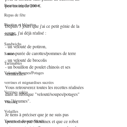
peu moins de 200 €.
Recettes végétariennes
Repas de fête
Risottos et blésottos
Depuis 3 jours que j'ai ce petit génie de la 
soupe, j'ai déjà réalisé :
Salades
Sandwichs
- un velouté de potiron,
- une purée de carottes/pommes de terre
Sauces
- un velouté de brocolis
Tartinables
- un bouillon de poulet chinois et ses 
Veloutés/Soupes/Potages
vermicelles
verrines et mignardises sucrées
Vous retrouverez toutes les recettes réalisées 
Verrines salées
dans la rubrique "velouté/soupes/potages" 
ou "légumes".
Viandes
Volailles
Je tiens à préciser que je ne suis pas 
sponsorisée par Moulinex et que ce robot 
Yaourts et desserts lactés