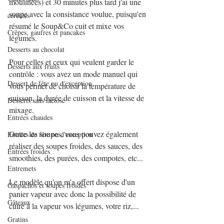
moulinées) et 30 minutes plus tard j'ai une 
soupe avec la consistance voulue, puisqu'en 
céréales
résumé le Soup&Co cuit et mixe vos 
Crêpes, gaufres et pancakes
légumes.
Desserts au chocolat
Pour celles et ceux qui veulent garder le 
Desserts aux fruits
contrôle : vous avez un mode manuel qui 
Dessert de fête ou d'exception
vous permet de choisir la température de 
cuisson, la durée de cuisson et la vitesse de 
Desserts sans lactose
mixage.
Entrées chaudes
Outre les soupes, vous pouvez également 
Entrées de fête ou d'exception
réaliser des soupes froides, des sauces, des 
Entrées froides
smoothies, des purées, des compotes, etc...
Entremets
Le modèle qu'on m'a offert dispose d'un 
Gaspachos et soupes froides
panier vapeur avec donc la possibilité de 
Gâteaux
cuire à la vapeur vos légumes, votre riz,...
Gratins