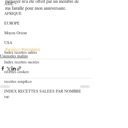
ménager m'a été offert par un membre de 
ASIE
ma famille pour mon anniversaire.
AFRIQUE
EUROPE
Moyen-Orient
USA
#soupco
#moulinex
Index recettes salées
Ustensiles malins
Index recettes sucrées
recettes cookeo
recettes soup&co
INDEX RECETTES SALEES PAR NOMBRE
DE
Posts récents
Voir tout
INDEX RECETTES SUCREES PAR NOMBRE
D
Articles de fonds