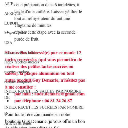
ASIE
cette préparation dans 6 tartelettes, à 
l'aide d'une cuillère. Laisser gélifier le 
AFRIQUE
tout au réfrigérateur durant une 
EUROPE
vingtaine de minutes.
répéter cette étape avec la seconde 
Moyen-Orient
purée de fruit.
USA
Si vous êtes intéressé(e) par ce moule 12 
Index recettes salées
tartes renversées (qui vous permettra de 
Index recettes sucrées
réaliser des petites tartes sucrées ou 
recettes cookeo
salées), la plaque aluminium ou tout 
autre produit Guy Demarle, n'hésitez pas 
recettes soup&co
à me consulter :
INDEX RECETTES SALEES PAR NOMBRE
par mail : 
aude.demarle@gmail.com
DE
par téléphone : 06 81 24 26 87
INDEX RECETTES SUCREES PAR NOMBRE
D
Pour toute 1ère commande sur notre 
boutique Guy Demarle, je vous offre un bon 
Articles de fonds
de réduction immédiate de 5 €.