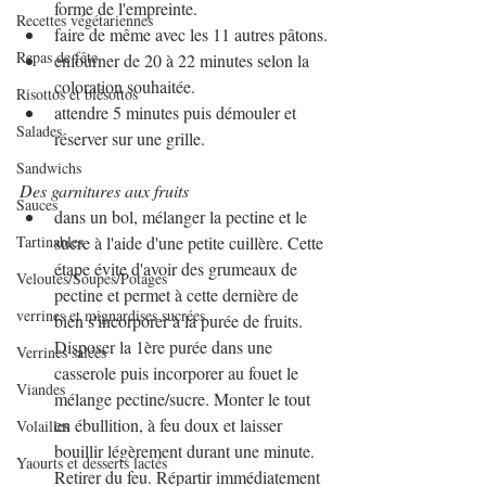
forme de l'empreinte.
Recettes végétariennes
faire de même avec les 11 autres pâtons.
Repas de fête
enfourner de 20 à 22 minutes selon la 
coloration souhaitée.
Risottos et blésottos
attendre 5 minutes puis démouler et 
Salades
réserver sur une grille.
Sandwichs
Des garnitures aux fruits
Sauces
dans un bol, mélanger la pectine et le 
Tartinables
sucre à l'aide d'une petite cuillère. Cette 
étape évite d'avoir des grumeaux de 
Veloutés/Soupes/Potages
pectine et permet à cette dernière de 
verrines et mignardises sucrées
bien s'incorporer à la purée de fruits. 
Disposer la 1ère purée dans une 
Verrines salées
casserole puis incorporer au fouet le 
Viandes
mélange pectine/sucre. Monter le tout 
en ébullition, à feu doux et laisser 
Volailles
bouillir légèrement durant une minute. 
Yaourts et desserts lactés
Retirer du feu. Répartir immédiatement 