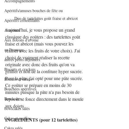
Accompagnements
Apéritifs/amuses bouches de fête ou
Duo de tartelettes goût fraise et abricot
Apéritifs croustillants
Aujourd'hui, je vous propose un grand 
A tartiner
classique des goûters : des tartelettes goût 
Aux flocons d'avoine
fraise et abricot (mais vous pouvez les 
au Fromage
réaliser avec les fruits de votre choix). J'ai 
choisi de vraiment réaliser la recette 
autres petits déjeuners
originale avec donc des fruits qu'on va 
Biscuits et crackers
gélifier et non de la confiture hyper sucrée. 
Pour la pâte, j'ai opté pour une pâte sucrée. 
Biscuits et sablés
Ce goûter se prépare en moins de 30 
Bouchées apéritives
minutes puisque la pâte n'a pas besoin de 
Bowlcakes
repos et se fonce directement dans le moule 
aux doigts.
bowlcakes salés
Cakes et muffins
INGREDIENTS (pour 12 tartelettes)
Cakes salés