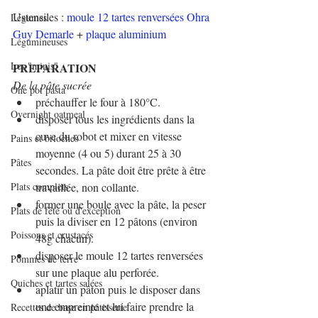
Ustensiles : 
moule 12 tartes renversées Ohra 
Légumes
Guy Demarle
 + 
plaque aluminium
Légumineuses
Les "minis"
PREPARATION
De la pâte sucrée
One pot pasta
préchauffer le four à 180°C.
Overnight oatmeal
disposer tous les ingrédients dans la 
cuve du robot et mixer en vitesse 
Pains et brioches
moyenne (4 ou 5) durant 25 à 30 
Pâtes
secondes. La pâte doit être prête à être 
Plats complets
travaillée, non collante.
former une boule avec la pâte, la peser 
Plats de fête ou d'exception
puis la diviser en 12 pâtons (environ 
Poissons et crustacés
48g chacun).
disposer le moule 12 tartes renversées 
Pommes de terre
sur une plaque alu perforée.
Quiches et tartes salées
aplatir un pâton puis le disposer dans 
une empreinte et lui faire prendre la 
Recettes de base en pâtisserie