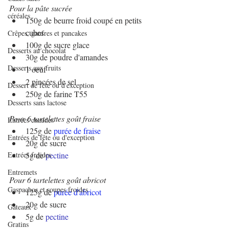
Pour la pâte sucrée
céréales
150g de beurre froid coupé en petits 
cubes
Crêpes, gaufres et pancakes
100g de sucre glace
Desserts au chocolat
30g de poudre d'amandes
Desserts aux fruits
1 oeuf
2 pincées de sel
Dessert de fête ou d'exception
250g de farine T55
Desserts sans lactose
Pour 6 tartelettes goût fraise
Entrées chaudes
125g de 
purée de fraise
Entrées de fête ou d'exception
20g de sucre
Entrées froides
5g de 
pectine
Entremets
Pour 6 tartelettes goût abricot
Gaspachos et soupes froides
125g de 
purée d'abricot
20g de sucre
Gâteaux
5g de 
pectine
Gratins