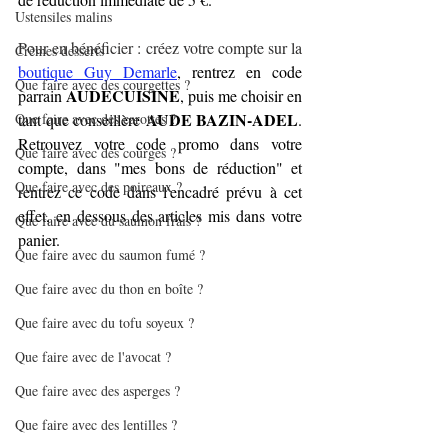
Ustensiles malins
Pour en bénéficier : créez votre compte sur la 
Crèmes desserts
boutique Guy Demarle
, rentrez en code 
Que faire avec des courgettes ?
AUDECUISINE
parrain 
, puis me choisir en 
 AUDE BAZIN-ADEL
Que faire avec des carottes ?
tant que conseillère
. 
Retrouvez votre code promo dans votre 
Que faire avec des courges ?
compte, dans "mes bons de réduction" et 
Que faire avec des poireaux ?
rentrez ce code dans l'encadré prévu à cet 
effet, en dessous des articles mis dans votre 
Que faire avec du saumon frais ?
panier.
Que faire avec du saumon fumé ?
Que faire avec du thon en boîte ?
Que faire avec du tofu soyeux ?
Que faire avec de l'avocat ?
Que faire avec des asperges ?
Que faire avec des lentilles ?