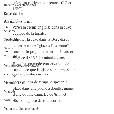
crème au réfrigérateur (entre 10°C et 
Recettes végétariennes
15°C). 
Repas de fête
De la glace
Risottos et blésottos
verser la crème anglaise dans la cuve, 
Salades
équipée de la tripale.
disposer la cuve dans la Borealia et 
Sandwichs
lancer le mode “glace à l’italienne”.
Sauces
une fois le programme terminé, laisser 
Tartinables
la glace de 15 à 20 minutes dans la 
Borealia, en mode conservation, de 
Veloutés/Soupes/Potages
façon à ce que la glace se rafermisse un 
verrines et mignardises sucrées
peu. 
après ce laps de temps, disposer la 
Verrines salées
glace dans une poche à douille, munie 
Viandes
d'une douille cannelée de 8mm et 
Volailles
pocher la glace dans un cornet.
Yaourts et desserts lactés