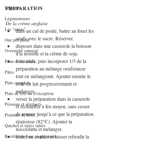
PREPARATION
Légumes
Légumineuses
De la crème anglaise
Les "minis"
dans un cul de poule, battre au fouet les 
oeufs avec le sucre. Réserver.
One pot pasta
disposer dans une casserole la boisson 
Overnight oatmeal
à la noisette et la crème de soja.
faire tiédir, puis incorporer 1/3 de la 
Pains et brioches
préparation au mélange oeufs/sucre 
Pâtes
tout en mélangeant. Ajouter ensuite le 
Plats complets
reste du lait progressivement et 
mélanger.
Plats de fête ou d'exception
verser la préparation dans la casserole 
Poissons et crustacés
et réchauffer à feu moyen, sans cesser 
de remuer jusqu’à ce que la préparation 
Pommes de terre
épaississe (82°C). Ajouter la 
Quiches et tartes salées
nocciolatta et mélanger.
Recettes de base en pâtisserie
filmer au contact et laisser refroidir la 