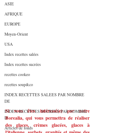
ASIE
AFRIQUE
EUROPE
Moyen-Orient
USA
Index recettes salées
Index recettes sucrées
recettes cookeo
recettes soup&co
INDEX RECETTES SALEES PAR NOMBRE
DE
Si vous êtes intéressé(e) par notre 
INDEX RECETTES SUCREES PAR NOMBRE
Borealia, qui vous permettra de réaliser 
D
des glaces, crèmes glacées, glaces à 
Articles de fonds
l'italienne, sorbets, granités et même des 