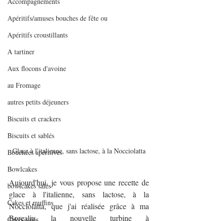
Accompagnements
Apéritifs/amuses bouches de fête ou
Apéritifs croustillants
A tartiner
Aux flocons d'avoine
au Fromage
autres petits déjeuners
Biscuits et crackers
Biscuits et sablés
Glace à l'italienne, sans lactose, à la Nocciolatta
Bouchées apéritives
Bowlcakes
Aujourd'hui, je vous propose une recette de 
bowlcakes salés
glace à l'italienne, sans lactose, à la 
Cakes et muffins
Nocciolatta, que j'ai réalisée grâce à ma 
Borealia, la nouvelle turbine à 
Cakes salés