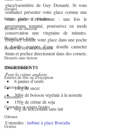
glace/yaourtière de Guy Demarle. Si vous 
céréales
souhaitez présenter votre glace comme une 
Crêpes, gaufres et pancakes
vraie glace à l’italienne : une fois le 
programme terminé, poursuivez en mode 
Desserts au chocolat
conservation une vingtaine de minutes. 
Desserts aux fruits
Disposez ensuite votre glace dans une poche 
à douille, équipée d’une douille cannelée 
Dessert de fête ou d'exception
8mm et pochez directement dans des cornets.
Desserts sans lactose
INGREDIENTS
Entrées chaudes
Pour la crème anglaise
Entrées de fête ou d'exception
6 jaunes d’oeufs
Entrées froides
100g de sucre
300g de boisson végétale à la noisette
Entremets
150g de crème de soja
Gaspachos et soupes froides
60g de nocciolatta sans lait
Gâteaux
Ustensiles : 
turbine à glace Borealia 
Gratins