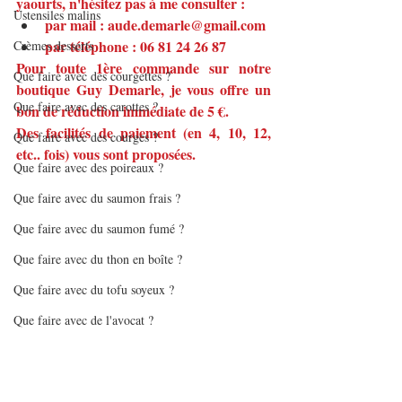
yaourts, n'hésitez pas à me consulter :
Ustensiles malins
par mail : 
aude.demarle@gmail.com
par téléphone : 06 81 24 26 87
Crèmes desserts
Pour toute 1ère commande sur notre 
Que faire avec des courgettes ?
boutique Guy Demarle, je vous offre un 
Que faire avec des carottes ?
bon de réduction immédiate de 5 €.
Des facilités de paiement (en 4, 10, 12, 
Que faire avec des courges ?
etc.. fois) vous sont proposées.
Que faire avec des poireaux ?
Que faire avec du saumon frais ?
Que faire avec du saumon fumé ?
Que faire avec du thon en boîte ?
Que faire avec du tofu soyeux ?
Que faire avec de l'avocat ?
Que faire avec des asperges ?
Que faire avec des lentilles ?