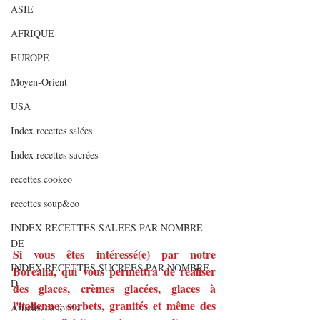
ASIE
AFRIQUE
EUROPE
Moyen-Orient
USA
Index recettes salées
Index recettes sucrées
recettes cookeo
recettes soup&co
INDEX RECETTES SALEES PAR NOMBRE
DE
Si vous êtes intéressé(e) par notre 
INDEX RECETTES SUCREES PAR NOMBRE
Borealia, qui vous permettra de réaliser 
D
des glaces, crèmes glacées, glaces à 
l'italienne, sorbets, granités et même des 
Articles de fonds