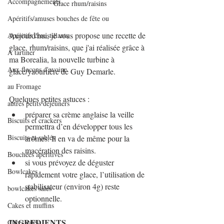
Accompagnements
Glace rhum/raisins
Apéritifs/amuses bouches de fête ou
Aujourd'hui, je vous propose une recette de 
Apéritifs croustillants
glace, rhum/raisins, que j'ai réalisée grâce à 
A tartiner
ma Borealia, la nouvelle turbine à 
Aux flocons d'avoine
glace/yaourtière de Guy Demarle.
au Fromage
Quelques petites astuces : 
autres petits déjeuners
préparer sa crème anglaise la veille 
Biscuits et crackers
permettra d’en développer tous les 
Biscuits et sablés
arômes. Il en va de même pour la 
macération des raisins.
Bouchées apéritives
si vous prévoyez de déguster 
Bowlcakes
rapidement votre glace, l’utilisation de 
stabilisateur (environ 4g) reste 
bowlcakes salés
optionnelle.
Cakes et muffins
INGREDIENTS
Cakes salés