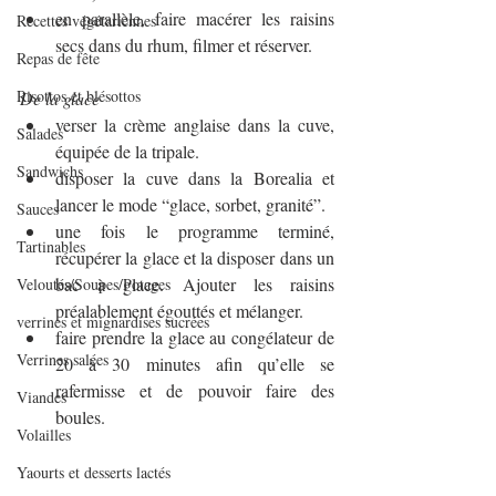
en parallèle, faire macérer les raisins 
Recettes végétariennes
secs dans du rhum, filmer et réserver.
Repas de fête
Risottos et blésottos
De la glace
verser la crème anglaise dans la cuve, 
Salades
équipée de la tripale.
Sandwichs
disposer la cuve dans la Borealia et 
lancer le mode “glace, sorbet, granité”.
Sauces
une fois le programme terminé, 
Tartinables
récupérer la glace et la disposer dans un 
bac à glace. Ajouter les raisins 
Veloutés/Soupes/Potages
préalablement égouttés et mélanger.
verrines et mignardises sucrées
faire prendre la glace au congélateur de 
Verrines salées
20 à 30 minutes afin qu’elle se 
rafermisse et de pouvoir faire des 
Viandes
boules.
Volailles
Yaourts et desserts lactés