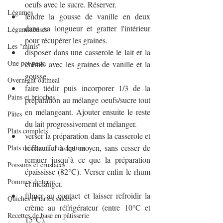
oeufs avec le sucre. Réserver.
Légumes
fendre la gousse de vanille en deux 
dans sa longueur et gratter l'intérieur 
Légumineuses
pour récupérer les graines.
Les "minis"
disposer dans une casserole le lait et la 
One pot pasta
crème, avec les graines de vanille et la 
gousse.
Overnight oatmeal
faire tiédir puis incorporer 1/3 de la 
Pains et brioches
préparation au mélange oeufs/sucre tout 
en mélangeant. Ajouter ensuite le reste 
Pâtes
du lait progressivement et mélanger.
Plats complets
verser la préparation dans la casserole et 
réchauffer à feu moyen, sans cesser de 
Plats de fête ou d'exception
remuer jusqu’à ce que la préparation 
Poissons et crustacés
épaississe (82°C). Verser enfin le rhum 
Pommes de terre
et mélanger.
filmer au contact et laisser refroidir la 
Quiches et tartes salées
crème au réfrigérateur (entre 10°C et 
Recettes de base en pâtisserie
15°C). 