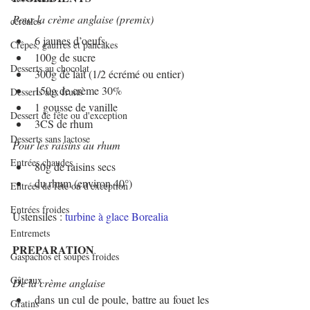
Pour la crème anglaise (premix)
céréales
6 jaunes d’oeufs
Crêpes, gaufres et pancakes
100g de sucre
Desserts au chocolat
300g de lait (1/2 écrémé ou entier)
150g de crème 30%
Desserts aux fruits
1 gousse de vanille
Dessert de fête ou d'exception
3CS de rhum
Desserts sans lactose
Pour les raisins au rhum
Entrées chaudes
80g de raisins secs
du rhum (environ 40°)
Entrées de fête ou d'exception
Entrées froides
Ustensiles : 
turbine à glace Borealia 
Entremets
PREPARATION
Gaspachos et soupes froides
Gâteaux
De la crème anglaise
dans un cul de poule, battre au fouet les 
Gratins