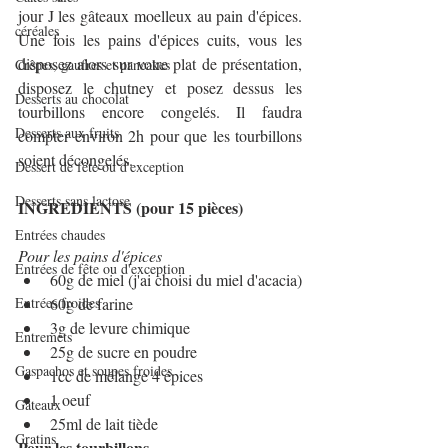
jour J les gâteaux moelleux au pain d'épices. 
céréales
Une fois les pains d'épices cuits, vous les 
disposez alors sur votre plat de présentation, 
Crêpes, gaufres et pancakes
disposez le chutney et posez dessus les 
Desserts au chocolat
tourbillons encore congelés. Il faudra 
Desserts aux fruits
compter environ 2h pour que les tourbillons 
soient décongelés.
Dessert de fête ou d'exception
Desserts sans lactose
INGREDIENTS (pour 15 pièces)
Entrées chaudes
Pour les pains d'épices
Entrées de fête ou d'exception
60g de miel (j'ai choisi du miel d'acacia)
Entrées froides
60g de farine
3g de levure chimique
Entremets
25g de sucre en poudre
Gaspachos et soupes froides
1cc de mélange 4 épices
1 oeuf
Gâteaux
25ml de lait tiède
Gratins
Pour les tourbillons