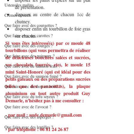
Ustensiles malins
de présentation.
disposer au centre de chacun 1cc de 
Crèmes desserts
chutney.
Que faire avec des courgettes ?
disposer enfin un tourbillon de foie gras 
Que faire avec des carottes ?
sur chacun.
Si vous êtes intéressé(e) par ce moule 48 
Que faire avec des courges ?
tourbillons (qui vous permettra de réaliser 
Que faire avec des poireaux ?
de délicieuses bouchées salées et sucrées, 
vos chocolats fourrés, etc), le moule 15 
Que faire avec du saumon frais ?
mini Saint-Honoré (qui est idéal pour des 
Que faire avec du saumon fumé ?
petits gâteaux ou des préparations sucrées 
telles que des panacottas), la plaque 
Que faire avec du thon en boîte ?
aluminium ou tout autre produit Guy 
Que faire avec du tofu soyeux ?
Demarle, n'hésitez pas à me consulter :
Que faire avec de l'avocat ?
- par mail : aude.demarle@gmail.com
Que faire avec des asperges ?
Que faire avec des lentilles ?
- par téléphone : 06 81 24 26 87