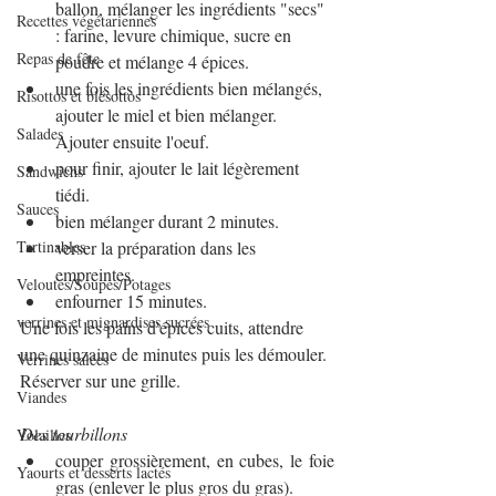
ballon, mélanger les ingrédients "secs" 
Recettes végétariennes
: farine, levure chimique, sucre en 
Repas de fête
poudre et mélange 4 épices.
une fois les ingrédients bien mélangés, 
Risottos et blésottos
ajouter le miel et bien mélanger. 
Salades
Ajouter ensuite l'oeuf.
pour finir, ajouter le lait légèrement 
Sandwichs
tiédi.
Sauces
bien mélanger durant 2 minutes.
Tartinables
verser la préparation dans les 
empreintes.
Veloutés/Soupes/Potages
enfourner 15 minutes.
verrines et mignardises sucrées
Une fois les pains d'épices cuits, attendre 
une quinzaine de minutes puis les démouler. 
Verrines salées
Réserver sur une grille.
Viandes
Des tourbillons
Volailles
couper grossièrement, en cubes, le foie 
Yaourts et desserts lactés
gras (enlever le plus gros du gras).