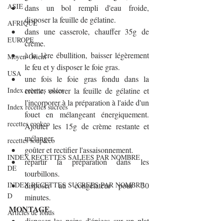
ASIE
dans un bol rempli d'eau froide, 
disposer la feuille de gélatine.
AFRIQUE
dans une casserole, chauffer 35g de 
EUROPE
crème.
à la 1ère ébullition, baisser légèrement 
Moyen-Orient
le feu et y disposer le foie gras.
USA
une fois le foie gras fondu dans la 
Index recettes salées
crème, essorer la feuille de gélatine et 
l'incorporer à la préparation à l'aide d'un 
Index recettes sucrées
fouet en mélangeant énergiquement. 
recettes cookeo
Ajouter les 15g de crème restante et 
mélanger.
recettes soup&co
goûter et rectifier l'assaisonnement.
INDEX RECETTES SALEES PAR NOMBRE
répartir la préparation dans les 
DE
tourbillons.
INDEX RECETTES SUCREES PAR NOMBRE
disposer au congélateur pour 30 
D
minutes.
MONTAGE
Articles de fonds
disposer les pains d'épices sur un plat 