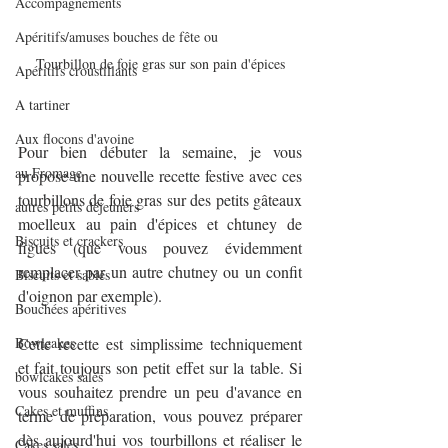
Accompagnements
Apéritifs/amuses bouches de fête ou
Tourbillon de foie gras sur son pain d'épices
Apéritifs croustillants
A tartiner
Aux flocons d'avoine
Pour bien débuter la semaine, je vous 
au Fromage
propose une nouvelle recette festive avec ces 
tourbillons de foie gras sur des petits gâteaux 
autres petits déjeuners
moelleux au pain d'épices et chtuney de 
Biscuits et crackers
figues (que vous pouvez évidemment 
remplacer par un autre chutney ou un confit 
Biscuits et sablés
d'oignon par exemple).
Bouchées apéritives
Bowlcakes
Cette recette est simplissime techniquement 
et fait toujours son petit effet sur la table. Si 
bowlcakes salés
vous souhaitez prendre un peu d'avance en 
Cakes et muffins
terme de préparation, vous pouvez préparer 
dès aujourd'hui vos tourbillons et réaliser le 
Cakes salés