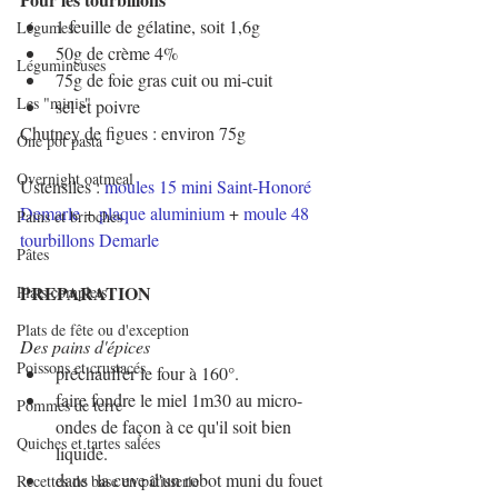
1 feuille de gélatine, soit 1,6g
Légumes
50g de crème 4% 
Légumineuses
75g de foie gras cuit ou mi-cuit
Les "minis"
sel et poivre
Chutney de figues : environ 75g
One pot pasta
Overnight oatmeal
Ustensiles : 
moules 15 mini Saint-Honoré 
Demarle
 + 
plaque aluminium
 + 
moule 48 
Pains et brioches
tourbillons Demarle
Pâtes
PREPARATION
Plats complets
Plats de fête ou d'exception
Des pains d'épices
Poissons et crustacés
préchauffer le four à 160°.
faire fondre le miel 1m30 au micro-
Pommes de terre
ondes de façon à ce qu'il soit bien 
Quiches et tartes salées
liquide.
dans  la cuve d'un robot muni du fouet 
Recettes de base en pâtisserie