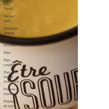
Les
"minis"
One pot
pasta
Overnight
oatmeal
Pains et
brioches
Pâtes
Plats
complets
Plats de
fête ou
d'exception
Poissons et
crustacés
Pommes
de terre