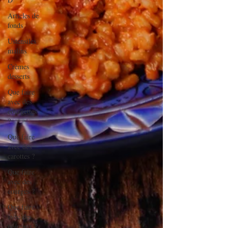
Articles de
fonds
Ustensiles
malins
Crèmes
desserts
Que faire
avec des
courgettes
?
Que faire
avec des
carottes ?
Que faire
avec des
courges ?
Que faire
avec des
poireaux ?