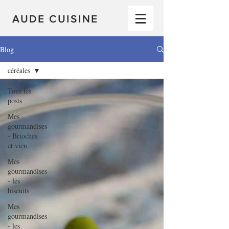
AUDE CUISINE
Blog
céréales
Tous les
posts
Mes
gourmandises
- Brioches
et vien
Mes
gourmandises
- les
biscuits
Mes
gourmandises
- les