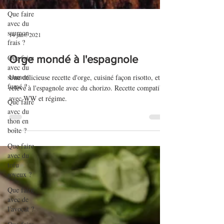
Que faire
avec du
saumon
frais ?
Que faire
avec du
saumon
fumé ?
14 janv. 2021
Que faire
avec du
Orge mondé à l'espagnole
thon en
boîte ?
Une délicieuse recette d'orge, cuisiné façon risotto, et
Que faire
relevé à l'espagnole avec du chorizo. Recette compatible
avec du
avec WW et régime.
tofu
soyeux ?
Que faire
avec de
l'avocat ?