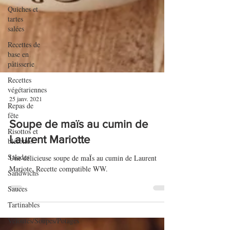
Quiches et
tartes
salées
Recettes de
base en
pâtisserie
Recettes
végétariennes
Repas de
fête
Risottos et
25 janv. 2021
blésottos
Salades
Soupe de maïs au cumin de
Sandwichs
Laurent Mariotte
Sauces
Une délicieuse soupe de maÏs au cumin de Laurent
Tartinables
Mariote. Recette compatible WW.
Veloutés/Soupes/Potages