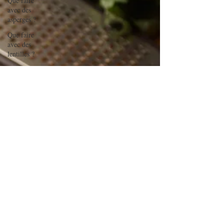
Que faire
avec des
asperges ?
Que faire
avec des
lentilles ?
Que faire
avec des
aubergines
?
Que faire
avec des
petits pois
?
Que faire
avec du
chou-fleur
?
Que faire
avec des
brocolis ?