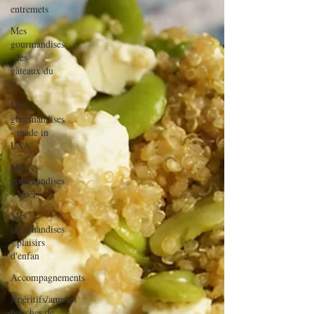
entremets
Mes
gourmandises
- les
gâteaux du
b
Mes
gourmandises
- made in
USA
Mes
gourmandises
- Noël
Mes
gourmandises
- plaisirs
d'enfan
Accompagnements
Apéritifs/amuses
bouches de