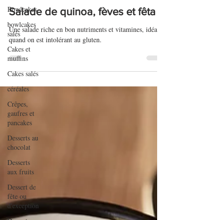
7 juin 2022
Bowlcakes
bowlcakes
Salade de quinoa, fèves et fêta
salés
Cakes et
Une salade riche en bon nutriments et vitamines, idéale
muffins
quand on est intolérant au gluten.
Cakes salés
céréales
Crêpes,
gaufres et
pancakes
Desserts au
chocolat
Desserts
aux fruits
Dessert de
fête ou
d'exception