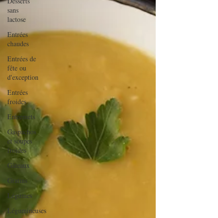
Desserts
sans
lactose
Entrées
chaudes
Entrées de
fête ou
d'exception
Entrées
froides
Entremets
Gaspachos
et soupes
froides
Gâteaux
Gratins
Légumes
Légumineuses