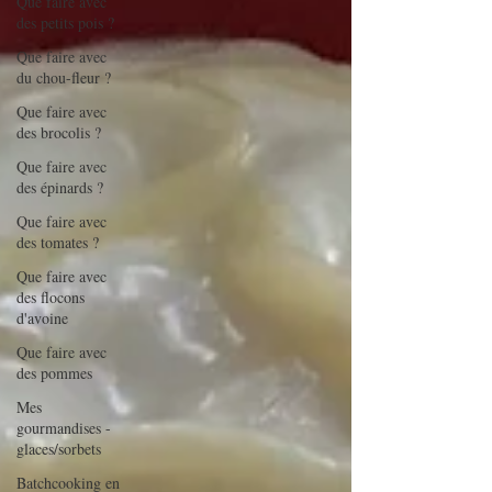
Que faire avec
des petits pois ?
Que faire avec
du chou-fleur ?
Que faire avec
des brocolis ?
Que faire avec
des épinards ?
Que faire avec
des tomates ?
Que faire avec
des flocons
d'avoine
Que faire avec
des pommes
Mes
gourmandises -
glaces/sorbets
Batchcooking en