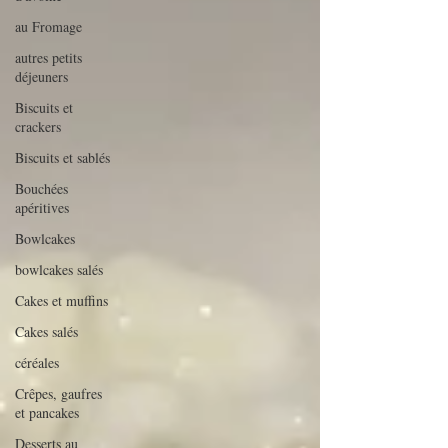
au Fromage
autres petits
déjeuners
Biscuits et
crackers
Biscuits et sablés
Bouchées
apéritives
Bowlcakes
bowlcakes salés
Cakes et muffins
Cakes salés
céréales
Crêpes, gaufres
et pancakes
Desserts au