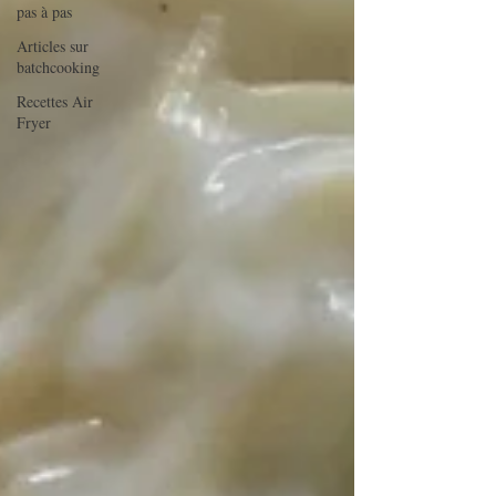
pas à pas
Articles sur
batchcooking
Recettes Air
Fryer