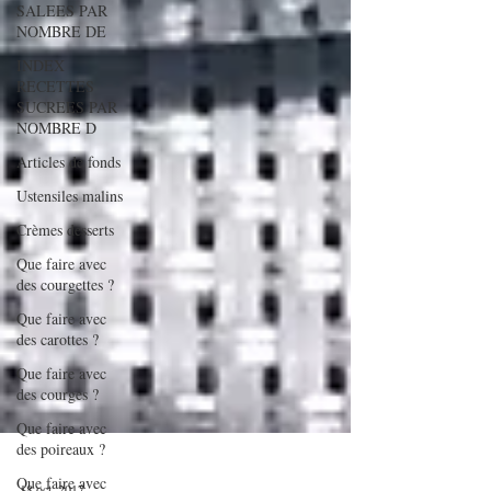
SALEES PAR
NOMBRE DE
INDEX
RECETTES
SUCREES PAR
NOMBRE D
Articles de fonds
Ustensiles malins
Crèmes desserts
Que faire avec
des courgettes ?
Que faire avec
des carottes ?
Que faire avec
des courges ?
Que faire avec
des poireaux ?
Que faire avec