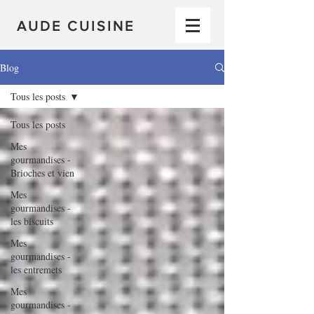
AUDE CUISINE
Blog
Tous les posts
Tous les posts
Mes
gourmandises -
Brioches et vien
Mes
gourmandises -
les biscuits
Mes
gourmandises -
les entremets
Mes
gourmandises -