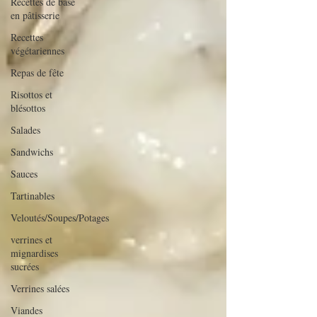
Recettes de base
en pâtisserie
Recettes
végétariennes
Repas de fête
Risottos et
blésottos
Salades
Sandwichs
Sauces
Tartinables
Veloutés/Soupes/Potages
verrines et
mignardises
sucrées
Verrines salées
Viandes