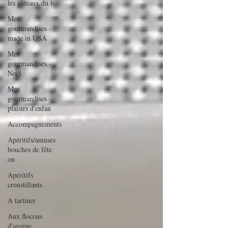
les gâteaux du b
Mes
gourmandises -
made in USA
Mes
gourmandises -
Noël
Mes
gourmandises -
plaisirs d'enfan
Accompagnements
Apéritifs/amuses
bouches de fête
ou
Apéritifs
croustillants
A tartiner
Aux flocons
d'avoine