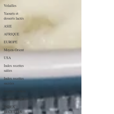
Volailles
Yaourts et
desserts lactés
ASIE
AFRIQUE
EUROPE
Moyen-Orient
USA
Index recettes
salées
Index recettes
sucrées
recettes cookeo
recettes soup&co
INDEX
RECETTES