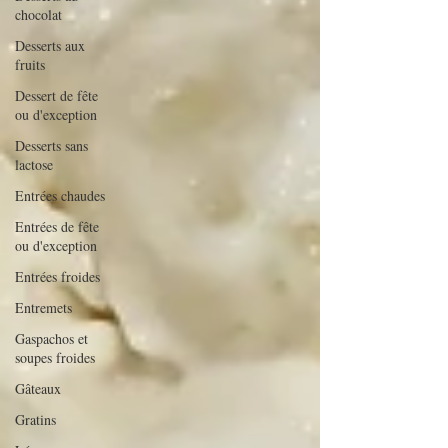
chocolat
Desserts aux
fruits
Dessert de fête
ou d'exception
Desserts sans
lactose
Entrées chaudes
Entrées de fête
ou d'exception
Entrées froides
Entremets
Gaspachos et
soupes froides
Gâteaux
Gratins