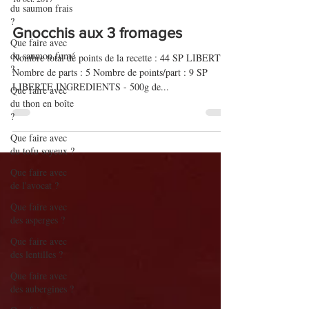
du saumon frais
?
18 oct. 2017
Que faire avec
du saumon fumé
Gnocchis aux 3 fromages
?
Nombre total de points de la recette : 44 SP LIBERTE
Que faire avec
Nombre de parts : 5 Nombre de points/part : 9 SP
du thon en boîte
LIBERTE INGREDIENTS - 500g de...
?
Que faire avec
du tofu soyeux ?
Que faire avec
de l'avocat ?
Que faire avec
des asperges ?
Que faire avec
des lentilles ?
Que faire avec
des aubergines ?