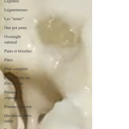
Légumes
Légumineuses
Les "minis"
One pot pasta
Overnight
oatmeal
Pains et brioches
Pâtes
Plats complets
Plats de fête ou
d'exception
Poissons et
crustacés
Pommes de terre
Quiches et tartes
salées