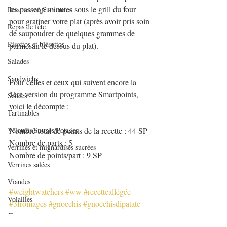
les passer 5 minutes sous le grill du four 
Recettes végétariennes
pour gratiner votre plat (après avoir pris soin 
Repas de fête
de saupoudrer de quelques grammes de 
Risottos et blésottos
parmesan le dessus du plat).
Salades
Sandwichs
Pour celles et ceux qui suivent encore la 
1ère version du programme Smartpoints, 
Sauces
voici le décompte :
Tartinables
Nombre total de points de la recette : 44 SP
Veloutés/Soupes/Potages
Nombre de parts : 5
verrines et mignardises sucrées
Nombre de points/part : 9 SP
Verrines salées
Viandes
#weightwatchers
#ww
#recetteallégée
Volailles
#3fromages
#gnocchis
#gnocchisdipatate
au Fromage
Yaourts et desserts lactés
Pâtes