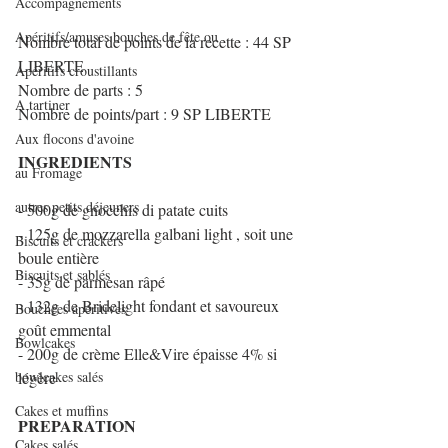
Accompagnements
Apéritifs/amuses bouches de fête ou
Nombre total de points de la recette : 44 SP 
LIBERTE
Apéritifs croustillants
Nombre de parts : 5
A tartiner
Nombre de points/part : 9 SP LIBERTE
Aux flocons d'avoine
INGREDIENTS 
au Fromage
autres petits déjeuners
- 500g de gnocchis di patate cuits  
- 125g de mozzarella galbani light , soit une 
Biscuits et crackers
boule entière
Biscuits et sablés
- 35g de parmesan râpé
- 132g de Bridelight fondant et savoureux 
Bouchées apéritives
goût emmental 
Bowlcakes
- 200g de crème Elle&Vire épaisse 4% si 
légère
bowlcakes salés
Cakes et muffins
PREPARATION
Cakes salés