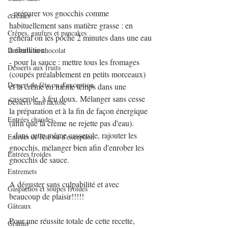
- préparer vos gnocchis comme 
céréales
habituellement sans matière grasse : en 
Crêpes, gaufres et pancakes
général on les poche 2 minutes dans une eau 
à ébullition.
Desserts au chocolat
- pour la sauce : mettre tous les fromages 
Desserts aux fruits
(coupés préalablement en petits morceaux) 
Dessert de fête ou d'exception
et la crème en même temps dans une 
casserole, à feu doux. Mélanger sans cesse 
Desserts sans lactose
la préparation et à la fin de façon énergique 
Entrées chaudes
(afin que la crème ne rejette pas d'eau).
- dans cette même casserole, rajouter les 
Entrées de fête ou d'exception
gnocchis, mélanger bien afin d'enrober les 
Entrées froides
gnocchis de sauce.
Entremets
A déguster sans culpabilité et avec 
Gaspachos et soupes froides
beaucoup de plaisir!!!!!
Gâteaux
Pour une réussite totale de cette recette, 
Gratins