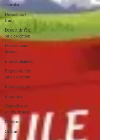
chocolat
Desserts aux
fruits
Dessert de fête
ou d'exception
Desserts sans
lactose
Entrées chaudes
Entrées de fête
ou d'exception
Entrées froides
Entremets
Gaspachos et
soupes froides
Gâteaux
Gratins