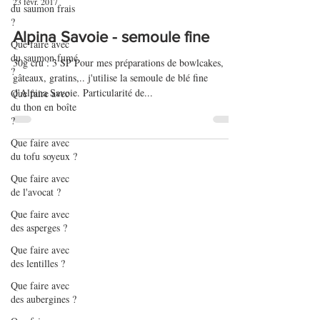
du saumon frais
?
23 févr. 2017
Que faire avec
du saumon fumé
Alpina Savoie - semoule fine
?
30g cru : 3 SP Pour mes préparations de bowlcakes,
Que faire avec
gâteaux, gratins,.. j'utilise la semoule de blé fine
du thon en boîte
?
d'Alpina Savoie. Particularité de...
Que faire avec
du tofu soyeux ?
Que faire avec
de l'avocat ?
Que faire avec
des asperges ?
Que faire avec
des lentilles ?
Que faire avec
des aubergines ?