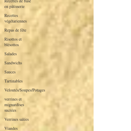
Recettes de base
en pâtisserie
Recettes
végétariennes
Repas de fête
Risottos et
blésottos
Salades
Sandwichs
Sauces
Tartinables
Veloutés/Soupes/Potages
verrines et
mignardises
sucrées
Verrines salées
Viandes