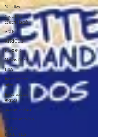
Volailles
Yaourts et
desserts lactés
ASIE
AFRIQUE
EUROPE
Moyen-Orient
USA
Index recettes
salées
Index recettes
sucrées
recettes cookeo
recettes soup&co
INDEX
RECETTES