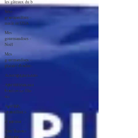
les gâteaux du b
Mes
gourmandises -
made in USA
Mes
gourmandises -
Noël
Mes
gourmandises -
plaisirs d'enfan
Accompagnements
Apéritifs/amuses
bouches de fête
ou
Apéritifs
croustillants
A tartiner
Aux flocons
d'avoine