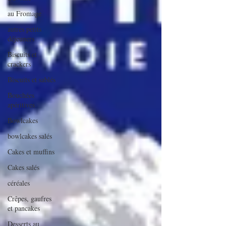
au Fromage
autres petits
déjeuners
Biscuits et
crackers
Biscuits et sablés
Bouchées
apéritives
Bowlcakes
bowlcakes salés
Cakes et muffins
Cakes salés
céréales
Crêpes, gaufres
et pancakes
Desserts au