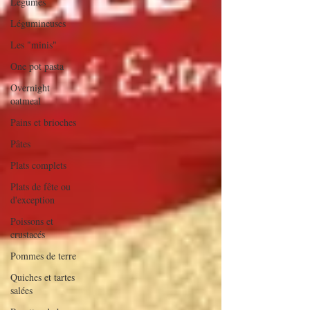
Légumes
Légumineuses
Les "minis"
One pot pasta
Overnight
oatmeal
Pains et brioches
Pâtes
Plats complets
Plats de fête ou
d'exception
Poissons et
crustacés
Pommes de terre
Quiches et tartes
salées